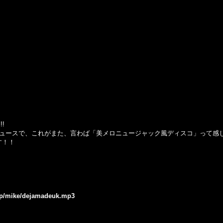
!!
プロデュースで、これがまた、言わば「美メロニュージャック風ディスコ」って
す！！
.jp/mike/dejamadeuk.mp3