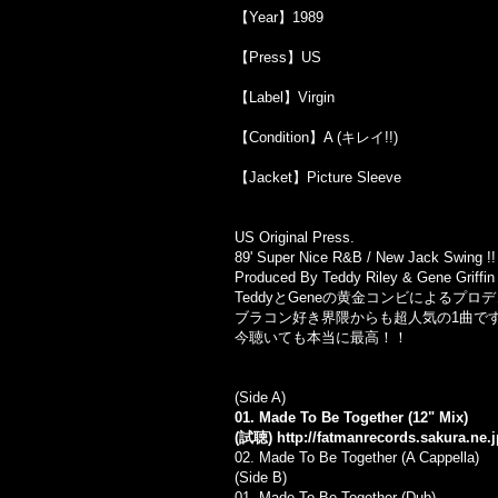
【Year】1989
【Press】US
【Label】Virgin
【Condition】A (キレイ!!)
【Jacket】Picture Sleeve
US Original Press.
89' Super Nice R&B / New Jack Swing !!
Produced By Teddy Riley & Gene Griffin 
TeddyとGeneの黄金コンビによる
ブラコン好き界隈からも超人気の1曲で
今聴いても本当に最高！！
(Side A)
01. Made To Be Together (12" Mix)
(試聴)
http://fatmanrecords.sakura.ne
02. Made To Be Together (A Cappella)
(Side B)
01. Made To Be Together (Dub)