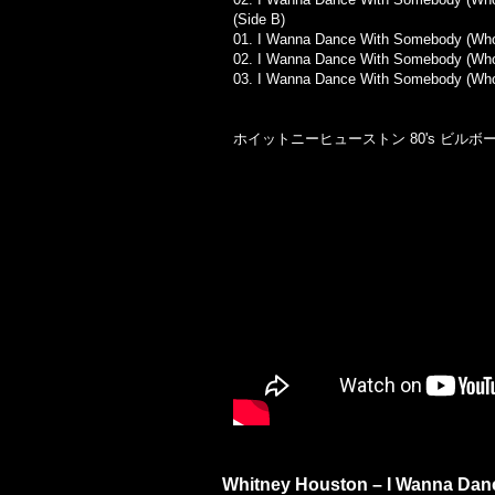
(Side B)
01.
I Wanna Dance With Somebody (Who 
02.
I Wanna Dance With Somebody (Who
03.
I Wanna Dance With Somebody (Who
ホイットニーヒューストン 80's ビル
Whitney Houston – I Wanna Dance