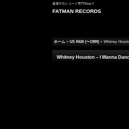
厳選中古レコード専門Shop !!
FATMAN RECORDS
ホーム
>
US R&B (〜1989)
>
Whitney Housto
Whitney Houston – I Wanna Dance