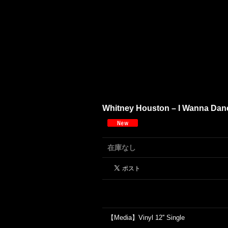
Whitney Houston – I Wanna Dance
在庫なし
【Media】Vinyl 12'' Single