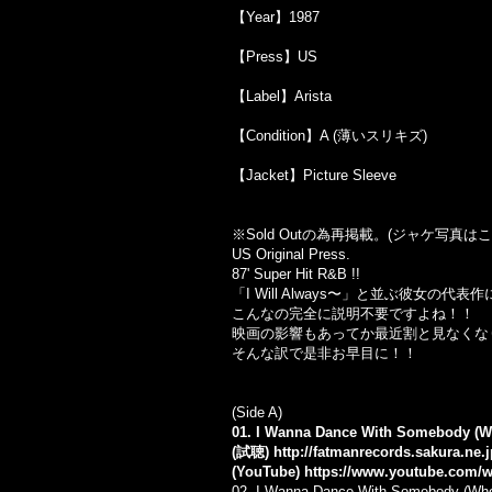
【Year】1987
【Press】US
【Label】Arista
【Condition】A (薄いスリキズ)
【Jacket】Picture Sleeve
※Sold Out
の為再掲載。
(
ジャケ写真はこ
US Original Press.
87' Super Hit R&B !!
「
I Will Always
〜」と並ぶ彼女の代表作
こんなの完全に説明不要ですよね！！
映画の影響もあってか最近割と見なくな
そんな訳で是非お早目に！！
(Side A)
01. I Wanna Dance With Somebody (W
(試聴)
http://fatmanrecords.sakura.ne.
(YouTube)
https://www.youtube.com/
02. I Wanna Dance With Somebody (Who 