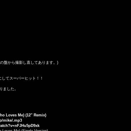
の盤から撮影し直してあります。
)
にしてスーパーヒット！！
りました。
ho Loves Me) (12" Remix)
jp/mike/.mp3
watch?v=nFJHu5pD9xk
Loves Me) (Single Version)