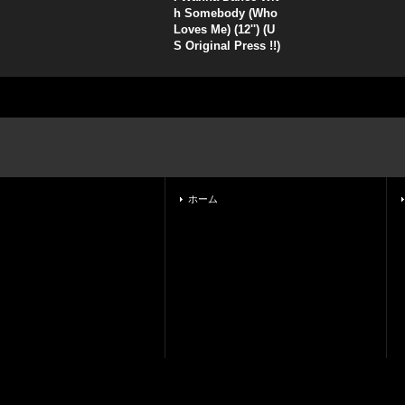
h Somebody (Who
Loves Me) (12'') (U
S Original Press !!)
ホーム