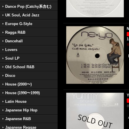
Dance Pop (Catchy系含む)
UK Soul, Acid Jazz
Europe G-Style
N
Ragga R&B
1
Dancehall
Lovers
Soul LP
Old School R&B
Disco
House (2000〜)
House (1990〜1999)
Y
Latin House
Japanese Hip Hop
Japanese R&B
Japanese Reggae