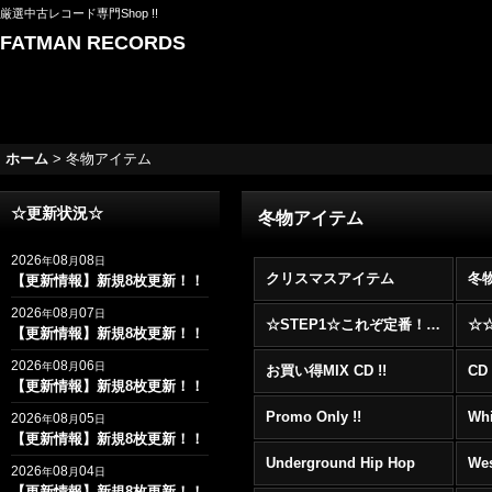
厳選中古レコード専門Shop !!
FATMAN RECORDS
ホーム
>
冬物アイテム
☆更新状況☆
冬物アイテム
2026
08
08
年
月
日
クリスマスアイテム
冬
【更新情報】新規8枚更新！！
2026
08
07
年
月
日
☆STEP1☆これぞ定番！！まずはここから！2000年代R&BフロアヒットBest 100 !!!
【更新情報】新規8枚更新！！
2026
08
06
年
月
日
お買い得MIX CD !!
CD 
【更新情報】新規8枚更新！！
Promo Only !!
Whi
2026
08
05
年
月
日
【更新情報】新規8枚更新！！
Underground Hip Hop
Wes
2026
08
04
年
月
日
【更新情報】新規8枚更新！！