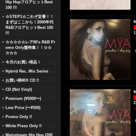
Hip HopフロアヒットBest
100 !!!
☆STEP1☆これぞ定番！！
M
まずはここから！2000年代
R&BフロアヒットBest 100
1
!!!
☆☆☆☆☆レア00's R&B Pr
omo Only盤特集！！☆☆
☆☆☆
今月のお買い得品！
Hybrid Rec. Mix Series
お買い得MIX CD !!
CD (Not Vinyl)
M
Premium (¥5000〜)
2
Low Price (〜¥500)
Promo Only !!
White Press Only !!
Mainstream Hip Hop (200