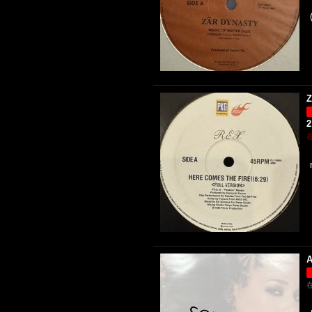
Z
2
A