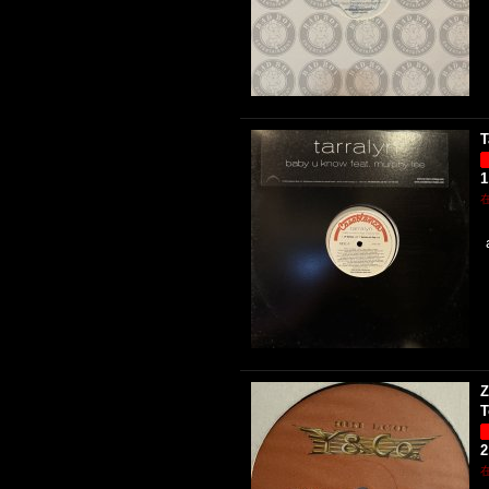
T
1
Z
T
2