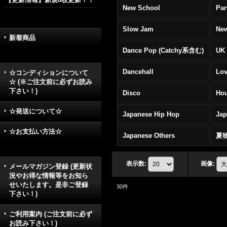
New School
Par
Slow Jam
New
新着商品
Dance Pop (Catchy系含む)
UK 
Dancehall
Lov
☆コンディションについて
☆ (※ご注文前に必ずお読み
下さい！)
Disco
Hou
☆発送について☆
Japanese Hip Hop
Ja
☆お支払い方法☆
Japanese Others
夏
表示数
:
画像
:
メールマガジン登録 (更新状
況やお得な情報等をお知ら
せいたします。是非ご登録
30
件
下さい！)
ご利用案内 (ご注文前に必ず
お読み下さい！)