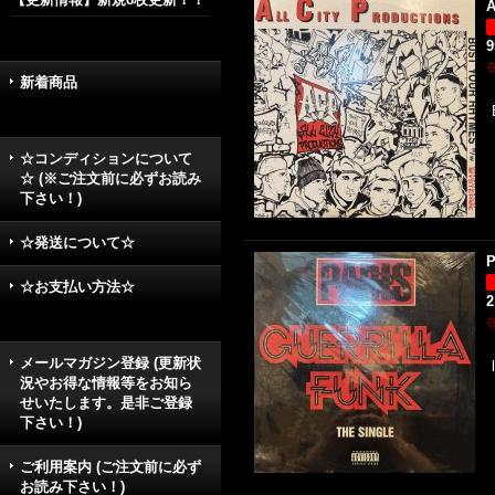
A
新着商品
☆コンディションについて
☆ (※ご注文前に必ずお読み
下さい！)
☆発送について☆
P
☆お支払い方法☆
2
メールマガジン登録 (更新状
況やお得な情報等をお知ら
せいたします。是非ご登録
下さい！)
ご利用案内 (ご注文前に必ず
お読み下さい！)