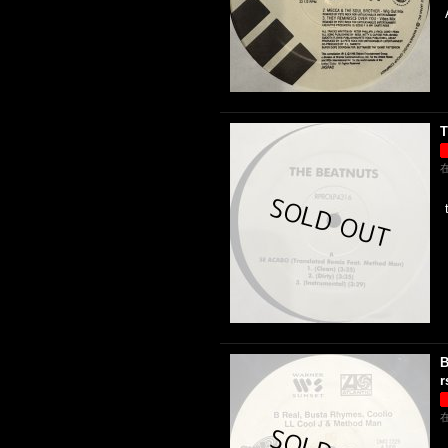
T
B
r