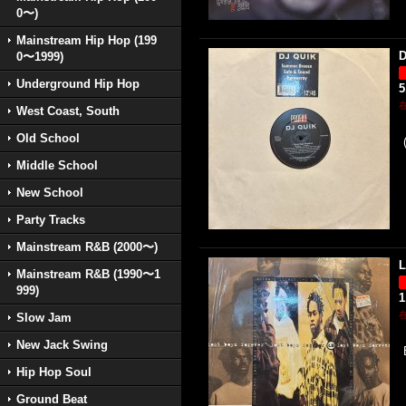
0〜)
Mainstream Hip Hop (199
D
0〜1999)
Underground Hip Hop
5
West Coast, South
Old School
Middle School
New School
Party Tracks
Mainstream R&B (2000〜)
L
Mainstream R&B (1990〜1
999)
1
Slow Jam
New Jack Swing
Hip Hop Soul
Ground Beat