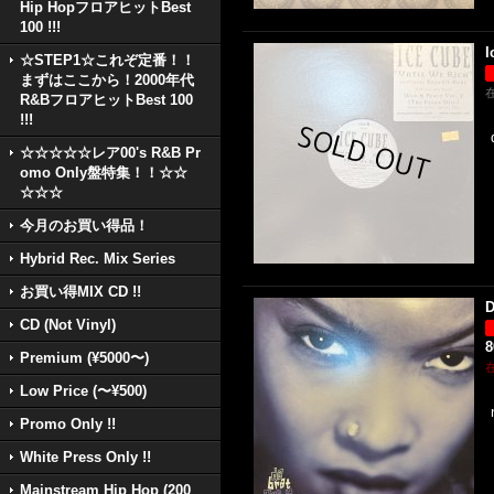
Hip HopフロアヒットBest
100 !!!
I
☆STEP1☆これぞ定番！！
まずはここから！2000年代
R&BフロアヒットBest 100
!!!
☆☆☆☆☆レア00's R&B Pr
omo Only盤特集！！☆☆
☆☆☆
今月のお買い得品！
Hybrid Rec. Mix Series
お買い得MIX CD !!
D
CD (Not Vinyl)
Premium (¥5000〜)
Low Price (〜¥500)
Promo Only !!
White Press Only !!
Mainstream Hip Hop (200