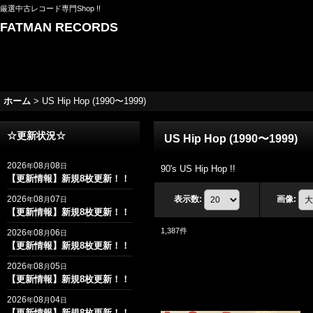
厳選中古レコード専門Shop !!
FATMAN RECORDS
ホーム
>
US Hip Hop (1990〜1999)
☆更新状況☆
US Hip Hop (1990〜1999)
2026
08
08
年
月
日
90's US Hip Hop !!
【更新情報】新規8枚更新！！
2026
08
07
表示数
:
画像
:
年
月
日
【更新情報】新規8枚更新！！
1,387
件
2026
08
06
年
月
日
【更新情報】新規8枚更新！！
2026
08
05
年
月
日
【更新情報】新規8枚更新！！
2026
08
04
年
月
日
【更新情報】新規8枚更新！！