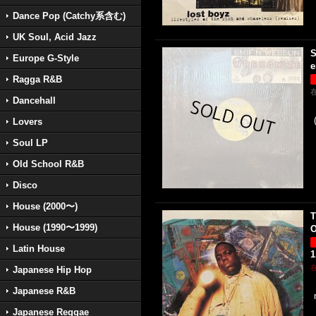
Dance Pop (Catchy系含む)
UK Soul, Acid Jazz
S
Europe G-Style
e
Ragga R&B
Dancehall
Lovers
Soul LP
Old School R&B
Disco
House (2000〜)
T
House (1990〜1999)
O
Latin House
1
Japanese Hip Hop
Japanese R&B
Japanese Reggae