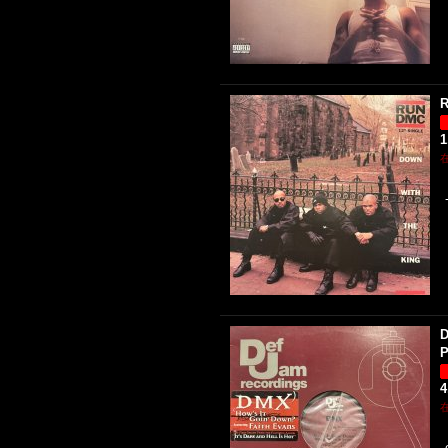
R
1
D
P
4