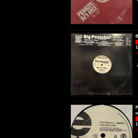
B
1
P
u
1