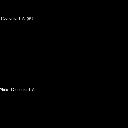
【Condition】A- (薄い
hite 【Condition】A-