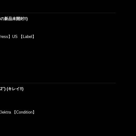
 (奇跡の新品未開封!!)
Press】US 【Label】
12'') (キレイ!!)
lektra 【Condition】