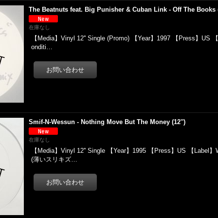
The Beatnuts feat. Big Punisher & Cuban Link - Off The Books (
在庫なし
【Media】Vinyl 12'' Single (Promo) 【Year】1997 【Press】US 【
onditi…
Smif-N-Wessun - Nothing Move But The Money (12'')
在庫なし
【Media】Vinyl 12'' Single 【Year】1995 【Press】US 【Label】W
(薄いスリキズ…