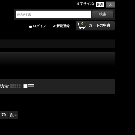
文字サイズ
:
0
カートの中身
ログイン
新規登録
示方法
:
70
次
»