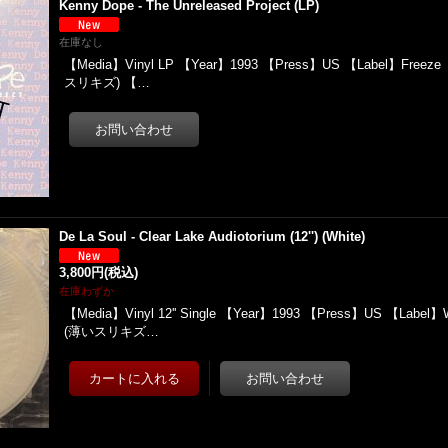
Kenny Dope - The Unreleased Project (LP)
在庫なし
【Media】Vinyl LP 【Year】1993 【Press】US 【Label】Freeze 
スリキズ) 【…
De La Soul - Clear Lake Audiotorium (12'') (White)
3,800円
(税込)
在庫わずか
【Media】Vinyl 12'' Single 【Year】1993 【Press】US 【Label】W
(薄いスリキズ…