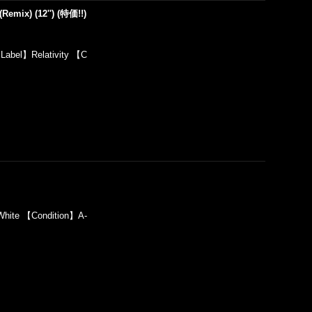
Remix) (12'') (特価!!)
Label】Relativity 【C
hite 【Condition】A-