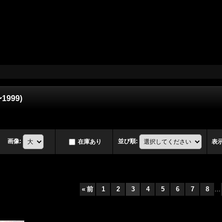
〜1999)
画像
:
並び順
:
在庫あり
表
«
前
1
2
3
4
5
6
7
8
...