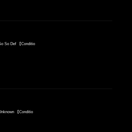
o So Def 【Conditio
nknown 【Conditio