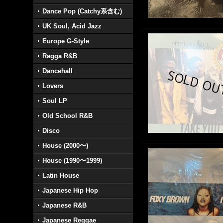
Dance Pop (Catchy系含む)
UK Soul, Acid Jazz
Europe G-Style
Ragga R&B
Dancehall
Lovers
Soul LP
Old School R&B
Disco
House (2000〜)
House (1990〜1999)
Latin House
Japanese Hip Hop
Japanese R&B
Japanese Reggae