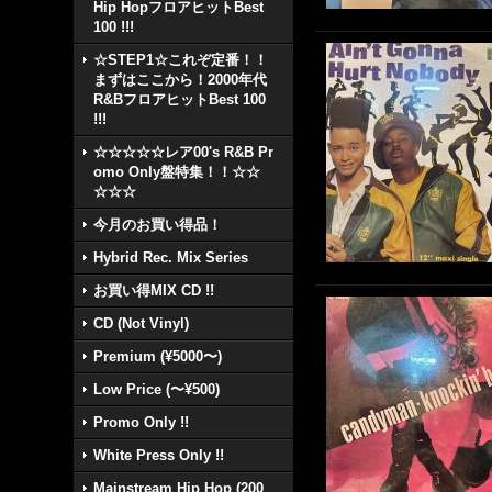
Hip HopフロアヒットBest
100 !!!
☆STEP1☆これぞ定番！！
まずはここから！2000年代
R&BフロアヒットBest 100
!!!
☆☆☆☆☆レア00's R&B Pr
omo Only盤特集！！☆☆
☆☆☆
今月のお買い得品！
Hybrid Rec. Mix Series
お買い得MIX CD !!
CD (Not Vinyl)
Premium (¥5000〜)
Low Price (〜¥500)
Promo Only !!
White Press Only !!
Mainstream Hip Hop (200