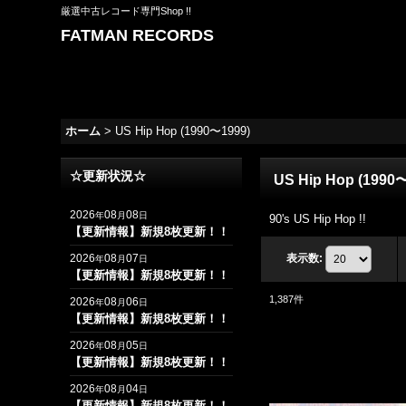
厳選中古レコード専門Shop !!
FATMAN RECORDS
ホーム
>
US Hip Hop (1990〜1999)
☆更新状況☆
US Hip Hop (1990
2026
08
08
年
月
日
90's US Hip Hop !!
【更新情報】新規8枚更新！！
2026
08
07
表示数
:
年
月
日
【更新情報】新規8枚更新！！
1,387
件
2026
08
06
年
月
日
【更新情報】新規8枚更新！！
2026
08
05
年
月
日
【更新情報】新規8枚更新！！
2026
08
04
年
月
日
【更新情報】新規8枚更新！！