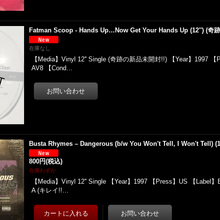
Fatman Scoop - Hands Up…Now Get Your Hands Up (12'')
在庫なし
【Media】Vinyl 12'' Single (奇跡の新品未開封!!) 【Year】1997 【
AV8 【Cond…
Busta Rhymes – Dangerous (b/w You Won't Tell, I Won't Tell) (
800円
(税込)
在庫わずか
【Media】Vinyl 12'' Single 【Year】1997 【Press】US 【Label】E
A (キレイ!!…