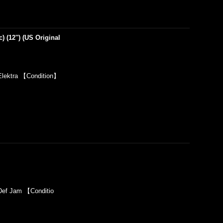
 (12'') (US Original
lektra 【Condition】
ef Jam 【Conditio