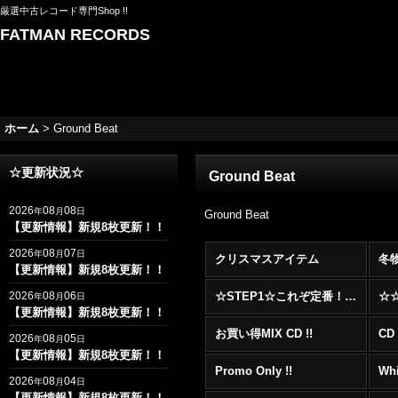
厳選中古レコード専門Shop !!
FATMAN RECORDS
ホーム
>
Ground Beat
☆更新状況☆
Ground Beat
2026
08
08
年
月
日
Ground Beat
【更新情報】新規8枚更新！！
2026
08
07
年
月
日
クリスマスアイテム
冬
【更新情報】新規8枚更新！！
2026
08
06
☆STEP1☆これぞ定番！！まずはここから！2000年代R&BフロアヒットBest 100 !!!
年
月
日
【更新情報】新規8枚更新！！
お買い得MIX CD !!
CD 
2026
08
05
年
月
日
【更新情報】新規8枚更新！！
Promo Only !!
Whi
2026
08
04
年
月
日
【更新情報】新規8枚更新！！