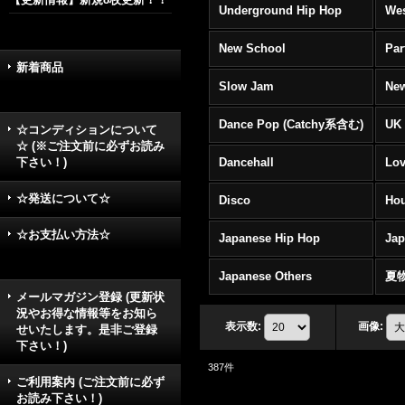
Underground Hip Hop
Wes
New School
Par
新着商品
Slow Jam
New
Dance Pop (Catchy系含む)
UK 
☆コンディションについて
☆ (※ご注文前に必ずお読み
下さい！)
Dancehall
Lov
☆発送について☆
Disco
Hou
☆お支払い方法☆
Japanese Hip Hop
Ja
Japanese Others
夏
メールマガジン登録 (更新状
況やお得な情報等をお知ら
表示数
:
画像
:
せいたします。是非ご登録
下さい！)
387
件
ご利用案内 (ご注文前に必ず
お読み下さい！)