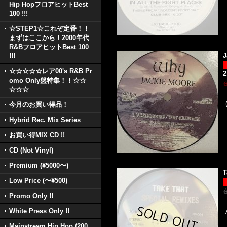
Hip HopフロアヒットBest
100 !!!
☆STEP1☆これぞ定番！！
まずはここから！2000年代
R&BフロアヒットBest 100
J
!!!
☆☆☆☆☆レア00's R&B Pr
2
omo Only盤特集！！☆☆
☆☆☆
今月のお買い得品！
Hybrid Rec. Mix Series
お買い得MIX CD !!
CD (Not Vinyl)
Premium (¥5000〜)
T
Low Price (〜¥500)
Promo Only !!
White Press Only !!
Mainstream Hip Hop (200