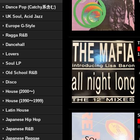
Dance Pop (Catchy系含む)
UK Soul, Acid Jazz
Europe G-Style
Ragga R&B
T
Dancehall
Lovers
1
Soul LP
Old School R&B
Disco
House (2000〜)
House (1990〜1999)
Latin House
S
Japanese Hip Hop
Japanese R&B
Japanese Reggae