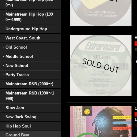
0〜)
Mainstream Hip Hop (199
0〜1999)
Underground Hip Hop
H
West Coast, South
Old School
Middle School
New School
Party Tracks
Mainstream R&B (2000〜)
Mainstream R&B (1990〜1
999)
Slow Jam
C
New Jack Swing
1
Hip Hop Soul
Ground Beat