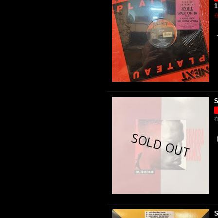
1
S
S