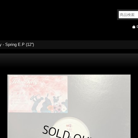
 - Spring E.P (12'')