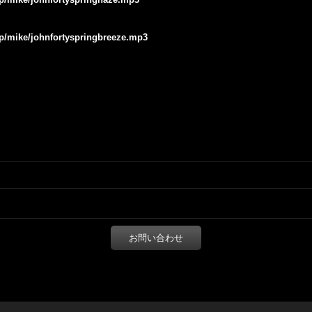
.jp/mike/johnfortyspringbreeze.mp3
お問い合わせ