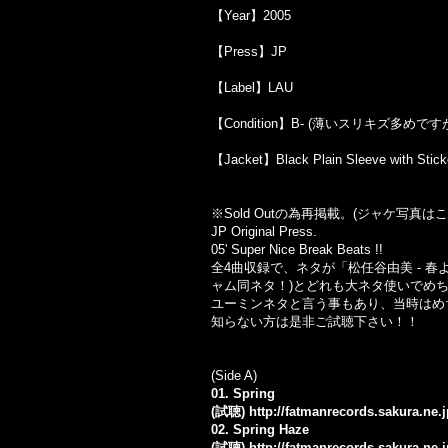
【Year】2005
【Press】JP
【Label】LAU
【Condition】B- (薄いスリキズ多めです
【Jacket】Black Plain Sleeve with Stic
※Sold Outの為再掲載。(ジャケ写真
JP Original Press.
05' Super Nice Break Beats !!
全4曲収録で、ネタが「松任谷由美 - 春よ来い」,「Ph
ャム同ネタ！)とどれも大ネタ使いでめ
ユーミンネタと言う事もあり、当時はめち
知らない方は是非ご試聴下さい！！
(Side A)
01. Spring
(試聴)
http://fatmanrecords.sakura.ne.
02. Spring Haze
(試聴)
http://fatmanrecords.sakura.ne