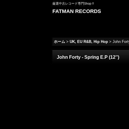
厳選中古レコード専門Shop !!
FATMAN RECORDS
ホーム
>
UK, EU R&B, Hip Hop
>
John Forty
John Forty - Spring E.P (12'')