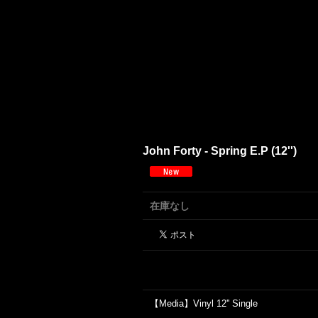
John Forty - Spring E.P (12'')
在庫なし
【Media】Vinyl 12'' Single