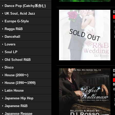
Dance Pop (Catchy系含む)
D
UK Soul, Acid Jazz
Europe G-Style
Ragga R&B
Dancehall
Lovers
Soul LP
Old School R&B
Disco
D
House (2000〜)
!
House (1990〜1999)
Latin House
Japanese Hip Hop
Japanese R&B
Japanese Reggae