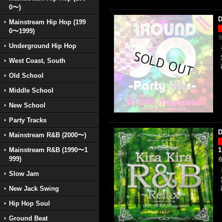
0〜)
D
Mainstream Hip Hop (199
0〜1999)
Underground Hip Hop
West Coast, South
Old School
Middle School
New School
Party Tracks
D
Mainstream R&B (2000〜)
Mainstream R&B (1990〜1
1
999)
Slow Jam
New Jack Swing
Hip Hop Soul
Ground Beat