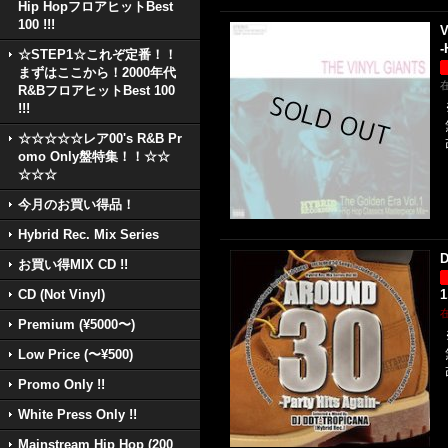
Hip HopフロアヒットBest
100 !!!
V
-
☆STEP1☆これぞ定番！！
まずはここから！2000年代
R&BフロアヒットBest 100
!!!
☆☆☆☆☆レア00's R&B Pr
omo Only盤特集！！☆☆
☆☆☆
今月のお買い得品！
Hybrid Rec. Mix Series
D
お買い得MIX CD !!
CD (Not Vinyl)
1
Premium (¥5000〜)
Low Price (〜¥500)
Promo Only !!
White Press Only !!
Mainstream Hip Hop (200