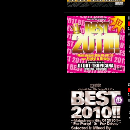
D
1
D
1