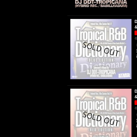
D
&
D
&