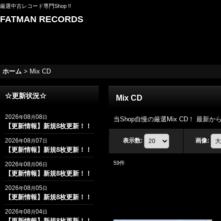
厳選中古レコード専門Shop !!
FATMAN RECORDS
ホーム
>
Mix CD
☆更新状況☆
Mix CD
2026
08
08
年
月
日
当Shop自慢の厳選Mix CD！ 最新から
【更新情報】新規8枚更新！！
2026
08
07
表示数
:
画像
:
年
月
日
【更新情報】新規8枚更新！！
59
件
2026
08
06
年
月
日
【更新情報】新規8枚更新！！
2026
08
05
年
月
日
【更新情報】新規8枚更新！！
2026
08
04
年
月
日
【更新情報】新規8枚更新！！