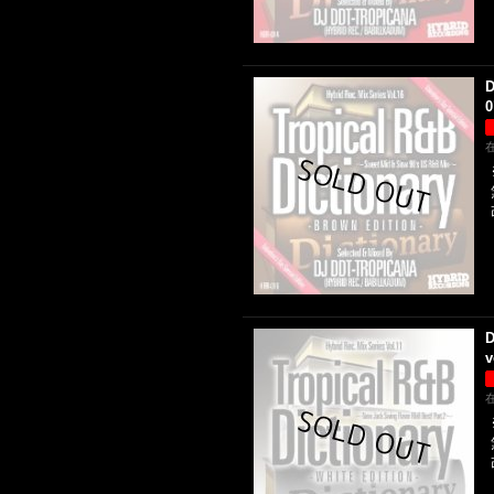
D
0
D
v