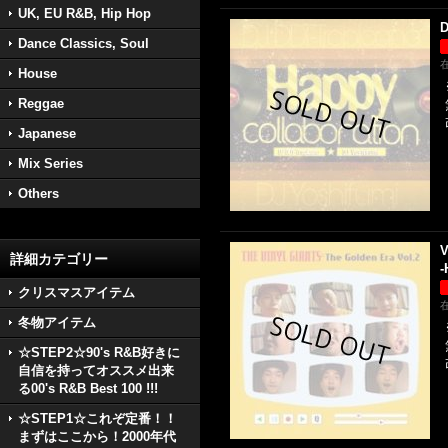
UK, EU R&B, Hip Hop
D
Dance Classics, Soul
House
Reggae
Japanese
Mix Series
Others
V
詳細カテゴリー
-
クリスマスアイテム
冬物アイテム
☆STEP2☆90's R&B好きに
自信を持ってオススメ出来
る00's R&B Best 100 !!!
☆STEP1☆これぞ定番！！
まずはここから！2000年代