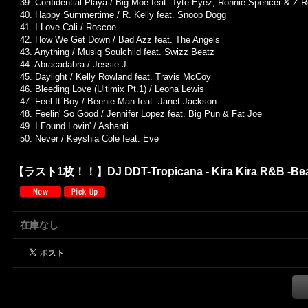
39. Confidential Playa / Big Moe feat. Tyte Eyez, Ronnie Spencer & Z-
40. Happy Summertime / R. Kelly feat. Snoop Dogg
41. I Love Cali / Roscoe
42. How We Get Down / Bad Azz feat. The Angels
43. Anything / Musiq Soulchild feat. Swizz Beatz
44. Abracadabra / Jessie J
45. Daylight / Kelly Rowland feat. Travis McCoy
46. Bleeding Love (Ultimix Pt.1) / Leona Lewis
47. Feel It Boy / Beenie Man feat. Janet Jackson
48. Feelin' So Good / Jennifer Lopez feat. Big Pun & Fat Joe
49. I Found Lovin' / Ashanti
50. Never / Keyshia Cole feat. Eve
【ラスト1枚！！】DJ DDT-Tropicana - Kira Kira R&B -Beac
在庫なし