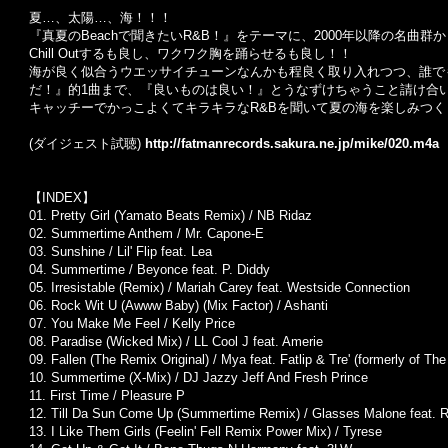
夏…、太陽…、海！！！
『真夏のBeachで聞きたいR&B！』をテーマに、2000年以降の名曲群から
Chill Outするも良し、ワクワク胸を踊らせるも良し！！
海が良く似合うウエッサイチューンなんかも程良く取り入れつつ、誰で
だ！』的1曲まで、『良いものは良い！』とうなずけちゃうこと請け合い
キャッチーでかっこよくてキラキラなR&Bを聞いて夏の海を楽しみつ
(ダイジェスト試聴)
http://fatmanrecords.sakura.ne.jp/mike/020.m4a
【INDEX】
01. Pretty Girl (Yamato Beats Remix) / NB Ridaz
02. Summertime Anthem / Mr. Capone-E
03. Sunshine / Lil' Flip feat. Lea
04. Summertime / Beyonce feat. P. Diddy
05. Irresistable (Remix) / Mariah Carey feat. Westside Connection
06. Rock Wit U (Awww Baby) (Mix Factor) / Ashanti
07. You Make Me Feel / Kelly Price
08. Paradise (Wicked Mix) / LL Cool J feat. Amerie
09. Fallen (The Remix Original) / Mya feat. Fatlip & Tre' (formerly of Th
10. Summertime (X-Mix) / DJ Jazzy Jeff And Fresh Prince
11. First Time / Pleasure P
12. Till Da Sun Come Up (Summertime Remix) / Glasses Malone feat. R
13. I Like Them Girls (Feelin' Fell Remix Power Mix) / Tyrese