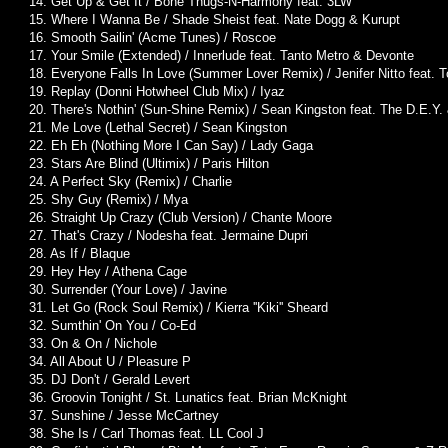
14. Get Up & Get It / Bone Thugs-N-Harmony feat. 3LW
15. Where I Wanna Be / Shade Sheist feat. Nate Dogg & Kurupt
16. Smooth Sailin' (Acme Tunes) / Roscoe
17. Your Smile (Extended) / Innerlude feat. Tanto Metro & Devonte
18. Everyone Falls In Love (Summer Lover Remix) / Jenifer Nitto feat. T
19. Replay (Donni Hotwheel Club Mix) / Iyaz
20. There's Nothin' (Sun-Shine Remix) / Sean Kingston feat. The D.E.Y.
21. Me Love (Lethal Secret) / Sean Kingston
22. Eh Eh (Nothing More I Can Say) / Lady Gaga
23. Stars Are Blind (Ultimix) / Paris Hilton
24. A Perfect Sky (Remix) / Charlie
25. Shy Guy (Remix) / Mya
26. Straight Up Crazy (Club Version) / Chante Moore
27. That's Crazy / Nodesha feat. Jermaine Dupri
28. As If / Blaque
29. Hey Hey / Athena Cage
30. Surrender (Your Love) / Javine
31. Let Go (Rock Soul Remix) / Kierra ''Kiki'' Sheard
32. Sumthin' On You / Co-Ed
33. On & On / Nichole
34. All About U / Pleasure P
35. DJ Don't / Gerald Levert
36. Groovin Tonight / St. Lunatics feat. Brian McKnight
37. Sunshine / Jesse McCartney
38. She Is / Carl Thomas feat. LL Cool J