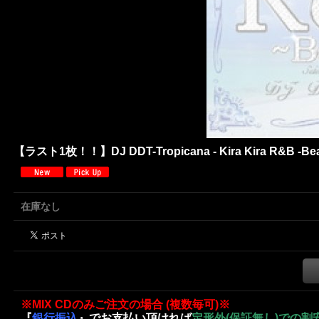
【ラスト1枚！！】DJ DDT-Tropicana - Kira Kira R&B -Beac
在庫なし
※MIX CDのみご注文の場合 (複数毎可)※
『
銀行振込
』でお支払い頂ければ
定形外(保証無し)での割