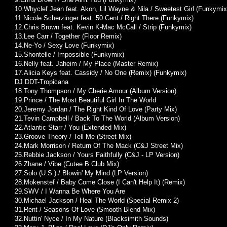
10.Whyclef Jean feat. Akon, Lil Wayne & Nila / Sweetest Girl (Funkymix
11.Nicole Scherzinger feat. 50 Cent / Right There (Funkymix)
12.Chris Brown feat. Kevin K-Mac McCall / Strip (Funkymix)
13.Lee Carr / Together (Floor Remix)
14.Ne-Yo / Sexy Love (Funkymix)
15.Shontelle / Impossible (Funkymix)
16.Nelly feat. Jaheim / My Place (Master Remix)
17.Alicia Keys feat. Cassidy / No One (Remix) (Funkymix)
DJ DDT-Tropicana
18.Tony Thompson / My Cherie Amour (Album Version)
19.Prince / The Most Beautiful Girl In The World
20.Jeremy Jordan / The Right Kind Of Love (Party Mix)
21.Tevin Campbell / Back To The World (Album Version)
22.Atlantic Starr / You (Extended Mix)
23.Groove Theory / Tell Me (Street Mix)
24.Mark Morrison / Return Of The Mack (C&J Street Mix)
25.Rebbie Jackson / Yours Faithfully (C&J - LP Version)
26.Zhane / Vibe (Cutee B Club Mix)
27.Solo (U.S.) / Blowin' My Mind (LP Version)
28.Mokenstef / Baby Come Close (I Can't Help It) (Remix)
29.SWV / I Wanna Be Where You Are
30.Michael Jackson / Heal The World (Special Remix 2)
31.Rent / Seasons Of Love (Smooth Blend Mix)
32.Nuttin' Nyce / In My Nature (Blacksimith Sounds)