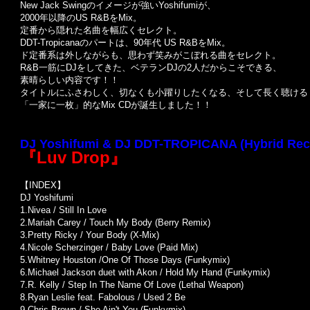
New Jack Swingのイメージが強いYoshifumiが、
2000年以降のUS R&BをMix。
定番から隠れた名曲を幅広くセレクト。
DDT-Tropicanaのパートは、90年代 US R&BをMix。
ド定番系は外しながらも、思わず笑みがこぼれる曲をセレクト。
R&B一筋にDJをしてきた、ベテランDJの2人だからこそできる、
素晴らしい内容です！！
タイトルにふさわしく、切なくも小躍りしたくなる、そして長く聴ける
「一家に一枚」的なMix CDが誕生しました！！
DJ Yoshifumi & DJ DDT-TROPICANA (Hybrid Rec
『Luv Drop』
【INDEX】
DJ Yoshifumi
1.Nivea / Still In Love
2.Mariah Carey / Touch My Body (Berry Remix)
3.Pretty Ricky / Your Body (X-Mix)
4.Nicole Scherzinger / Baby Love (Paid Mix)
5.Whitney Houston /One Of Those Days (Funkymix)
6.Michael Jackson duet with Akon / Hold My Hand (Funkymix)
7.R. Kelly / Step In The Name Of Love (Lethal Weapon)
8.Ryan Leslie feat. Fabolous / Used 2 Be
9.Chris Brown / She Ain't You (Funkymix)