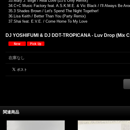
33.Mary J. Blige / Real Love (DJ's Only Remix)
34.C+C Music Factory feat. A.S.K.M.E. & Vic Black / I'll Always Be Aro
35.3 Shades Brown / Let's Spend The Night Together!
36.Lisa Keith / Better Than You (Party Remix)
37.Shai feat. E.V.E. / Come Home To My Love
DJ YOSHIFUMI & DJ DDT-TROPICANA - Luv Drop (Mix C
在庫なし
関連商品