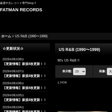
厳選中古レコード専門Shop !!
FATMAN RECORDS
ホーム
>
US R&B (1990〜1999)
☆更新状況☆
US R&B (1990〜1999)
2026
08
08
年
月
日
90's US R&B !!
【更新情報】新規8枚更新！！
2026
08
07
表示数
:
画像
:
年
月
日
【更新情報】新規8枚更新！！
1,747
件
2026
08
06
年
月
日
【更新情報】新規8枚更新！！
2026
08
05
年
月
日
【更新情報】新規8枚更新！！
2026
08
04
年
月
日
【更新情報】新規8枚更新！！