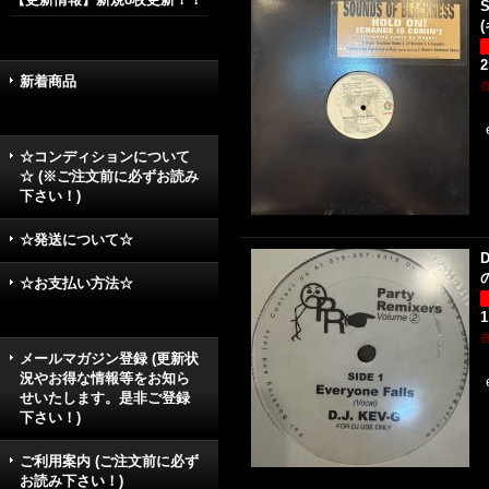
S
(
2
新着商品
☆コンディションについて
☆ (※ご注文前に必ずお読み
下さい！)
☆発送について☆
D
☆お支払い方法☆
1
メールマガジン登録 (更新状
況やお得な情報等をお知ら
せいたします。是非ご登録
下さい！)
ご利用案内 (ご注文前に必ず
お読み下さい！)