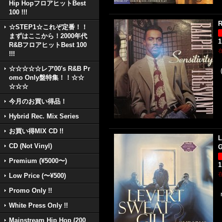
Hip HopフロアヒットBest
100 !!!
R
☆STEP1☆これぞ定番！！
まずはここから！2000年代
1
R&BフロアヒットBest 100
!!!
☆☆☆☆☆レア00's R&B Pr
omo Only盤特集！！☆☆
☆☆☆
今月のお買い得品！
Hybrid Rec. Mix Series
お買い得MIX CD !!
L
CD (Not Vinyl)
G
Premium (¥5000〜)
1
Low Price (〜¥500)
Promo Only !!
White Press Only !!
Mainstream Hip Hop (200