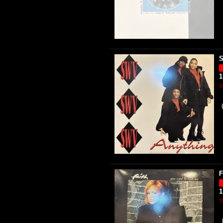
S
1
F
1