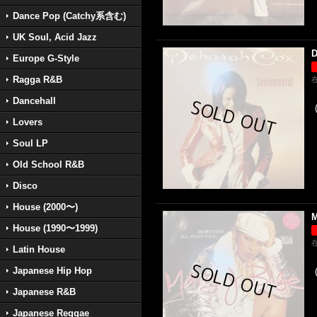
Dance Pop (Catchy系含む)
UK Soul, Acid Jazz
D
Europe G-Style
Ragga R&B
Dancehall
Lovers
Soul LP
Old School R&B
Disco
House (2000〜)
M
House (1990〜1999)
Latin House
Japanese Hip Hop
Japanese R&B
Japanese Reggae