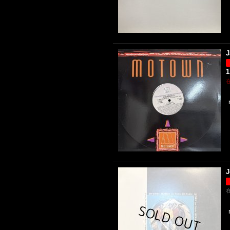
J
1
J