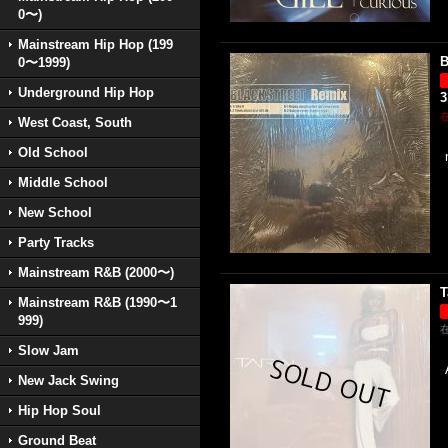
0〜)
Mainstream Hip Hop (199
B
0〜1999)
Underground Hip Hop
3
West Coast, South
Old School
Middle School
New School
Party Tracks
Mainstream R&B (2000〜)
T
Mainstream R&B (1990〜1
999)
Slow Jam
New Jack Swing
Hip Hop Soul
Ground Beat