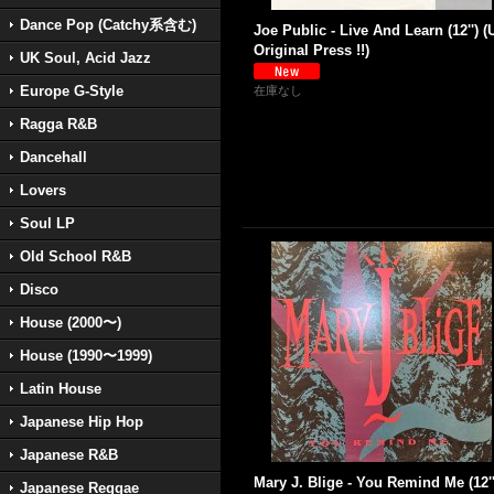
Dance Pop (Catchy系含む)
Joe Public - Live And Learn (12'') (
Original Press !!)
UK Soul, Acid Jazz
Europe G-Style
在庫なし
Ragga R&B
Dancehall
Lovers
Soul LP
Old School R&B
Disco
House (2000〜)
House (1990〜1999)
Latin House
Japanese Hip Hop
Japanese R&B
Mary J. Blige - You Remind Me (12''
Japanese Reggae