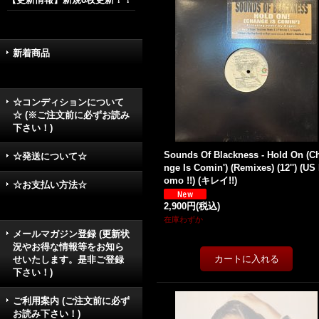
新着商品
☆コンディションについて
☆ (※ご注文前に必ずお読み
下さい！)
Sounds Of Blackness - Hold On (C
☆発送について☆
nge Is Comin') (Remixes) (12'') (US
omo !!) (キレイ!!)
☆お支払い方法☆
2,900円
(税込)
在庫わずか
メールマガジン登録 (更新状
況やお得な情報等をお知ら
せいたします。是非ご登録
下さい！)
ご利用案内 (ご注文前に必ず
お読み下さい！)