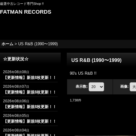
厳選中古レコード専門Shop !!
FATMAN RECORDS
ホーム
>
US R&B (1990〜1999)
☆更新状況☆
US R&B (1990〜1999)
2026
08
08
年
月
日
90's US R&B !!
【更新情報】新規8枚更新！！
2026
08
07
表示数
:
画像
:
年
月
日
【更新情報】新規8枚更新！！
1,738
件
2026
08
06
年
月
日
【更新情報】新規8枚更新！！
2026
08
05
年
月
日
【更新情報】新規8枚更新！！
2026
08
04
年
月
日
【更新情報】新規8枚更新！！