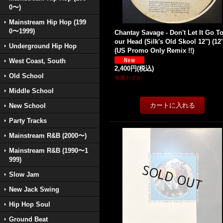
0〜)
Mainstream Hip Hop (199
0〜1999)
Chantay Savage - Don't Let It Go T
our Head (Silk's Old Skool 12") (12'
Underground Hip Hop
(US Promo Only Remix !!)
West Coast, South
2,400円
(税込)
Old School
在庫わずか
Middle School
New School
Party Tracks
Mainstream R&B (2000〜)
Mainstream R&B (1990〜1
999)
Slow Jam
New Jack Swing
Hip Hop Soul
Ground Beat