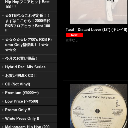
Hip HopフロアヒットBest
100 !!!
☆STEP1☆これぞ定番！！
まずはここから！2000年代
R&BフロアヒットBest 100
Taral - Distant Lover (12'') (キレイ!!)
!!!
☆☆☆☆☆レア00's R&B Pr
在庫なし
omo Only盤特集！！☆☆
☆☆☆
今月のお買い得品！
Hybrid Rec. Mix Series
お買い得MIX CD !!
CD (Not Vinyl)
Premium (¥5000〜)
Low Price (〜¥500)
Promo Only !!
White Press Only !!
Mainstream Hip Hop (200