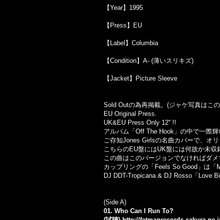
【Year】1995
【Press】EU
【Label】Columbia
【Condition】A- (薄いスリキズ)
【Jacket】Picture Sleeve
Sold Outの為再掲載。(ジャケ写真は
EU Original Press.
UK&EU Press Only 12'' !!
アルバム「Off The Hook」の中で一際輝
ご存知Jones Girlsの名曲カバー
こちらのEU盤にはUK盤には何故か未収録だ
この曲はこのバージョンでなければダメ
カップリングの「Feels So Good」は「Mello
DJ DDT-Tropicana & DJ Rosso「Lov
(Side A)
01. Who Can I Run To?
(試聴)
http://fatmanrecords.sakura.ne