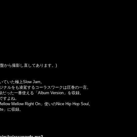
この盤から撮影し直してあります。)
いていた極上Slow Jam。
で、オリジナルをも凌駕するコーラスワークは圧巻の一言。
った一番使える「Album Version」を収録。
ですよね。
w Mellow Right On」使いのNice Hip Hop Soul。
e Bite」に収録。
.jp/mike/xscapewfo.mp3