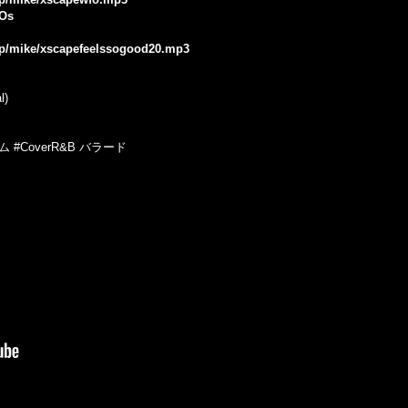
_Os
.jp/mike/xscapefeelssogood20.mp3
l)
ム #CoverR&B バラード