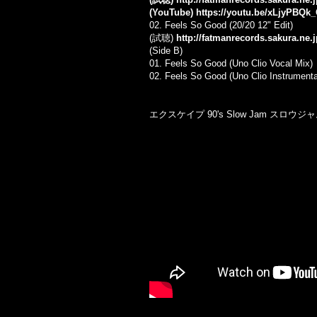
(YouTube)
https://youtu.be/xLjyPBQk
02. Feels So Good (20/20 12" Edit)
(試聴)
http://fatmanrecords.sakura.ne
(Side B)
01.
Feels So Good (Uno Clio Vocal Mix)
02.
Feels So Good (Uno Clio Instrumenta
エクスケイプ 90's Slow Jam スロウジャ