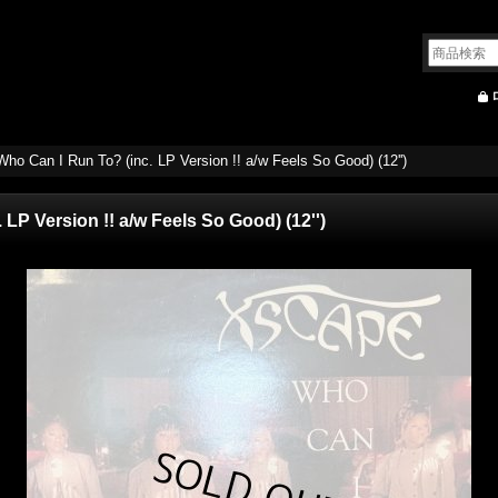
ho Can I Run To? (inc. LP Version !! a/w Feels So Good) (12'')
LP Version !! a/w Feels So Good) (12'')