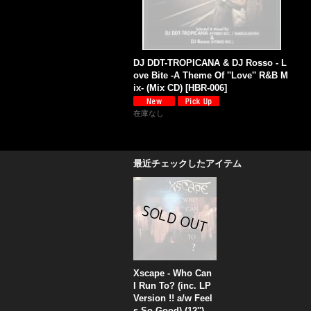
DJ DDT-TROPICANA & DJ Rosso - L
ove Bite -A Theme Of ''Love'' R&B M
ix- (Mix CD)
[
HBR-006
]
在庫なし
最近チェックしたアイテム
Xscape - Who Can
I Run To? (inc. LP
Version !! a/w Feel
s So Good) (12'')