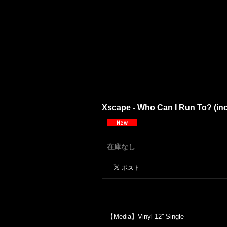
Xscape - Who Can I Run To? (inc.
在庫なし
【Media】Vinyl 12'' Single