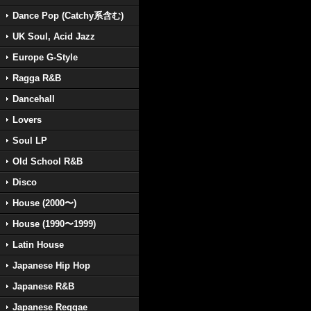
Dance Pop (Catchy系含む)
UK Soul, Acid Jazz
Europe G-Style
Ragga R&B
Dancehall
Lovers
Soul LP
Old School R&B
Disco
House (2000〜)
House (1990〜1999)
Latin House
Japanese Hip Hop
Japanese R&B
Japanese Reggae