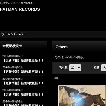
厳選中古レコード専門Shop !!
FATMAN RECORDS
ホーム
>
Others
☆更新状況☆
Others
2026
08
07
年
月
日
その他Goods,小物等。
【更新情報】新規8枚更新！！
2026
08
06
表示数
:
画像
:
年
月
日
【更新情報】新規8枚更新！！
6
件
2026
08
05
年
月
日
【更新情報】新規8枚更新！！
2026
08
04
年
月
日
【更新情報】新規8枚更新！！
2026
08
03
年
月
日
【更新情報】新規8枚更新！！