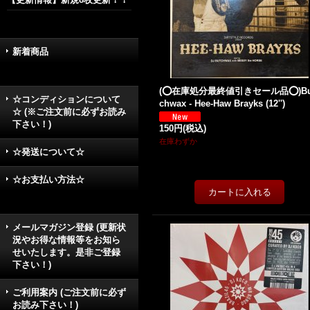
新着商品
(⭕️在庫処分最終値引きセール品⭕️)Bu
☆コンディションについて
chwax - Hee-Haw Brayks (12'')
☆ (※ご注文前に必ずお読み
下さい！)
150円
(税込)
在庫わずか
☆発送について☆
☆お支払い方法☆
メールマガジン登録 (更新状
況やお得な情報等をお知ら
せいたします。是非ご登録
下さい！)
ご利用案内 (ご注文前に必ず
お読み下さい！)