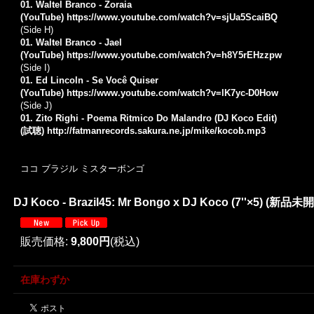
01. Waltel Branco - Zoraia
(YouTube)
https://www.youtube.com/watch?v=sjUa5ScaiBQ
(Side H)
01. Waltel Branco - Jael
(YouTube)
https://www.youtube.com/watch?v=h8Y5rEHzzpw
(Side I)
01. Ed Lincoln - Se Você Quiser
(YouTube)
https://www.youtube.com/watch?v=lK7yc-D0How
(Side J)
01. Zito Righi - Poema Ritmico Do Malandro (DJ Koco Edit)
(試聴)
http://fatmanrecords.sakura.ne.jp/mike/kocob.mp3
ココ ブラジル ミスターボンゴ
DJ Koco - Brazil45: Mr Bongo x DJ Koco (7''×5) (新品未開
販売価格
:
9,800円
(税込)
在庫わずか