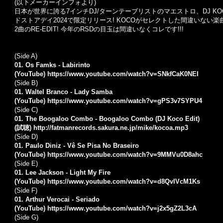
(以下メーカーインフォより)
日本が世界に誇る7インチDJ/ターンテーブリストのマエストロ、DJ KOCO
ドストアデイ2024で限定リリース! KOCOがセレクトした間違いない
2曲のRE-EDIT! 今年のRSDの目玉は間違いなくコレです!!!
(Side A)
01. Os Famks - Labirinto
(YouTube)
https://www.youtube.com/watch?v=SNkfCaK0NEI
(Side B)
01. Waltel Branco - Lady Samba
(YouTube)
https://www.youtube.com/watch?v=gPS3v7SYPU4
(Side C)
01. The Boogaloo Combo - Boogaloo Combo (DJ Koco Edit)
(試聴)
http://fatmanrecords.sakura.ne.jp/mike/kocoa.mp3
(Side D)
01. Paulo Diniz - Vê Se Pisa No Braseiro
(YouTube)
https://www.youtube.com/watch?v=9MMVu0D8ahc
(Side E)
01. Lee Jackson - Light My Fire
(YouTube)
https://www.youtube.com/watch?v=d8QvIVcM1Ks
(Side F)
01. Arthur Verocai - Seriado
(YouTube)
https://www.youtube.com/watch?v=j2x5gZ2L3cA
(Side G)