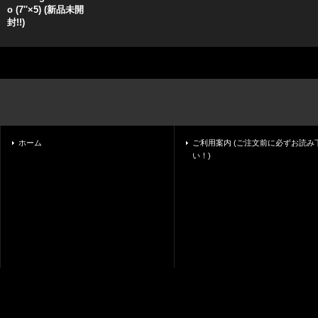
o (7''×5) (新品未開
封!!)
ホーム
ご利用案内 (ご注文前に必ずお読み
い！)