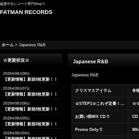
厳選中古レコード専門Shop !!
FATMAN RECORDS
ホーム
>
Japanese R&B
☆更新状況☆
Japanese R&B
2026
08
08
年
月
日
Japanese R&B
【更新情報】新規8枚更新！！
2026
08
07
年
月
日
クリスマスアイテム
冬
【更新情報】新規8枚更新！！
2026
08
06
☆STEP1☆これぞ定番！！まずはここから！2000年代R&BフロアヒットBest 100 !!!
年
月
日
【更新情報】新規8枚更新！！
お買い得MIX CD !!
CD 
2026
08
05
年
月
日
【更新情報】新規8枚更新！！
Promo Only !!
Whi
2026
08
04
年
月
日
【更新情報】新規8枚更新！！