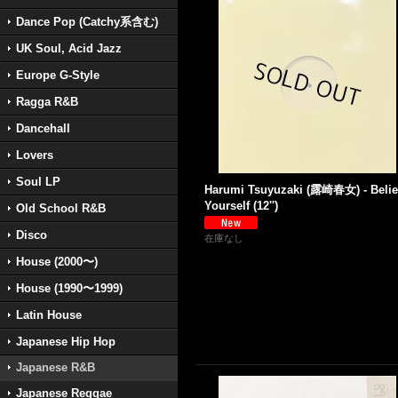
Dance Pop (Catchy系含む)
UK Soul, Acid Jazz
Europe G-Style
Ragga R&B
Dancehall
Lovers
Soul LP
Harumi Tsuyuzaki (露崎春女) - Belie
Yourself (12'')
Old School R&B
Disco
在庫なし
House (2000〜)
House (1990〜1999)
Latin House
Japanese Hip Hop
Japanese R&B
Japanese Reggae