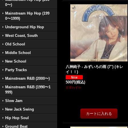
0〜)
Mainstream Hip Hop (199
0〜1999)
Underground Hip Hop
West Coast, South
Old School
Middle School
New School
八神純子 - みずいろの雨 (7'') (キレ
Party Tracks
イ！！)
Mainstream R&B (2000〜)
500円
(税込)
Mainstream R&B (1990〜1
在庫わずか
999)
Slow Jam
New Jack Swing
Hip Hop Soul
Ground Beat