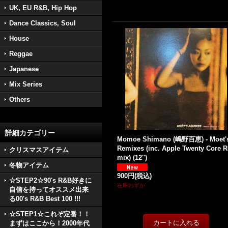
UK, EU R&B, Hip Hop
Dance Classics, Soul
House
Reggae
Japanese
Mix Series
Others
詳細カテゴリー
Momoe Shimano (嶋野百恵) - Moet'
Remixes (inc. Apple Twenty Core R
クリスマスアイテム
mix) (12'')
冬物アイテム
900円
(税込)
☆STEP2☆90's R&B好きに
在庫わずか
自信を持ってオススメ出来
る00's R&B Best 100 !!!
☆STEP1☆これぞ定番！！
まずはここから！2000年代