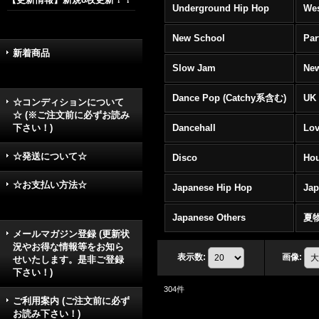
Underground Hip Hop
Wes
New School
Par
新着商品
Slow Jam
New
Dance Pop (Catchy系含む)
UK 
☆コンディションについて
☆ (※ご注文前に必ずお読み
下さい！)
Dancehall
Lov
☆発送について☆
Disco
Hou
☆お支払い方法☆
Japanese Hip Hop
Ja
Japanese Others
夏
メールマガジン登録 (更新状
況やお得な情報等をお知ら
表示数
:
画像
:
せいたします。是非ご登録
下さい！)
304
件
ご利用案内 (ご注文前に必ず
お読み下さい！)