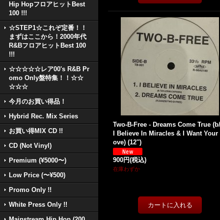
Hip HopフロアヒットBest
100 !!!
☆STEP1☆これぞ定番！！
まずはここから！2000年代
R&BフロアヒットBest 100
!!!
☆☆☆☆☆レア00's R&B Pr
omo Only盤特集！！☆☆
☆☆☆
今月のお買い得品！
Hybrid Rec. Mix Series
Two-B-Free - Dreams Come True (b
お買い得MIX CD !!
I Believe In Miracles & I Want Your
ove) (12'')
CD (Not Vinyl)
900円
(税込)
Premium (¥5000〜)
在庫わずか
Low Price (〜¥500)
Promo Only !!
White Press Only !!
Mainstream Hip Hop (200