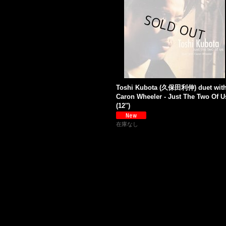
Toshi Kubota (久保田利伸) duet wit
Caron Wheeler - Just The Two Of U
(12'')
在庫なし