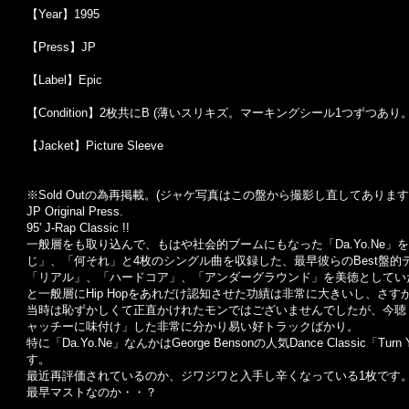
【Year】1995
【Press】JP
【Label】Epic
【Condition】2枚共にB (薄いスリキズ。マーキングシール1つずつあり。
【Jacket】Picture Sleeve
※Sold Out
の為再掲載。
(
ジャケ写真はこの盤から撮影し直してあります
JP Original Press.
95' J-Rap Classic !!
一般層をも取り込んで、もはや社会的ブームにもなった「Da.Yo.Ne」
じ」、「何それ」と4枚のシングル曲を収録した、最早彼らのBest盤的
「リアル」、「ハードコア」、「アンダーグラウンド」を美徳としていた当時
と一般層にHip Hopをあれだけ認知させた功績は非常に大きいし、さ
当時は恥ずかしくて正直かけれたモンではございませんでしたが、今聴くと
ャッチーに味付け」した非常に分かり易い好トラックばかり。
特に「Da.Yo.Ne」なんかはGeorge Bensonの人気Dance Classi
す。
最近再評価されているのか、ジワジワと入手し辛くなっている1枚です
最早マストなのか・・？