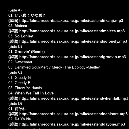
(Side A)
01. いい感じ やな感じ
(試聴)
http://fatmanrecords.sakura.ne.jp/mike/eastendiikanji.mp3
02. Maicca
(試聴)
http://fatmanrecords.sakura.ne.jp/mike/eastendmaicca.mp3
03. So Lonley
(試聴)
http://fatmanrecords.sakura.ne.jp/mike/eastendsolonely.mp3
(Side B)
01. Groovin' (Remix)
(試聴)
http://fatmanrecords.sakura.ne.jp/mike/eastendgroovin.mp3
02.
Newcomer
03.
Denim-ed Soul/Mercy Mercy (The Ecology)-Medley
(Side C)
01.
Greedy G
02.
Greedy B
03.
Throw Ya Hands
04. When We Fall In Love
(試聴)
http://fatmanrecords.sakura.ne.jp/mike/eastendwhenifall.mp3
(Side D)
01. 何それ
(試聴)
http://fatmanrecords.sakura.ne.jp/mike/eastendnanisore.mp3
02. Da.Yo.Ne
(試聴)
http://fatmanrecords.sakura.ne.jp/mike/eastenddayone.mp3