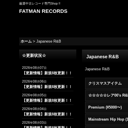
厳選中古レコード専門Shop !!
FATMAN RECORDS
ホーム
>
Japanese R&B
☆更新状況☆
Japanese R&B
2026
08
07
年
月
日
Japanese R&B
【更新情報】新規8枚更新！！
2026
08
06
年
月
日
クリスマスアイテム
【更新情報】新規8枚更新！！
2026
08
05
年
月
日
【更新情報】新規8枚更新！！
Premium (¥5000〜)
2026
08
04
年
月
日
【更新情報】新規8枚更新！！
2026
08
03
年
月
日
【更新情報】新規8枚更新！！