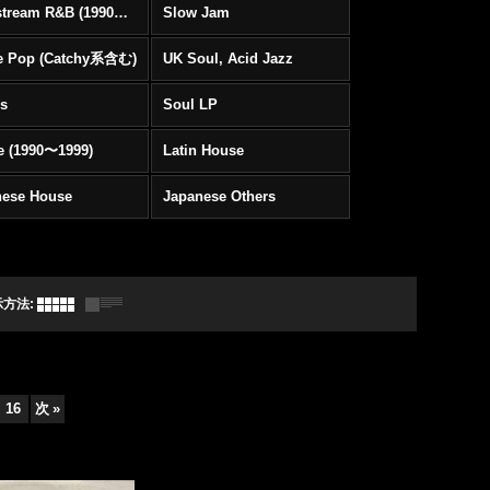
Mainstream R&B (1990〜1999)
Slow Jam
e Pop (Catchy系含む)
UK Soul, Acid Jazz
rs
Soul LP
e (1990〜1999)
Latin House
nese House
Japanese Others
示方法
:
16
次
»