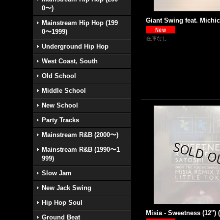
0〜)
Giant Swing feat. Michico
Mainstream Hip Hop (199
0〜1999)
在庫なし
Underground Hip Hop
West Coast, South
Old School
Middle School
New School
Party Tracks
Mainstream R&B (2000〜)
Mainstream R&B (1990〜1
999)
Slow Jam
New Jack Swing
Hip Hop Soul
Misia - Sweetness (12'
Ground Beat