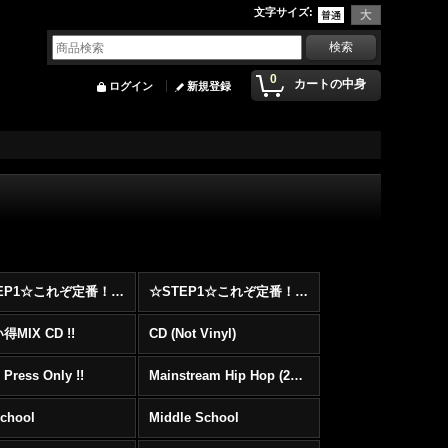
文字サイズ
:
0
カートの中身
ログイン
新規登録
☆STEP1☆これぞ定番！！まずはここから！2000年代Hip HopフロアヒットBest 100 !!!
☆STEP1☆これぞ定番！！まずはここから！2000年代R&BフロアヒットBest 100 !!!
MIX CD !!
CD (Not Vinyl)
 Press Only !!
Mainstream Hip Hop (2000〜)
School
Middle School