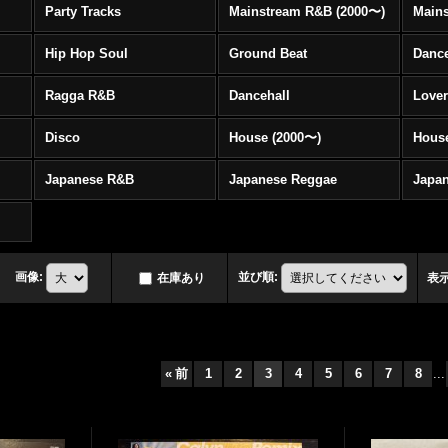
Party Tracks
Mainstream R&B (2000〜)
Hip Hop Soul
Ground Beat
Danc
Ragga R&B
Dancehall
Love
Disco
House (2000〜)
Hous
Japanese R&B
Japanese Reggae
Japa
画像
:
並び順
:
在庫あり
表
«
前
1
2
3
4
5
6
7
8
...