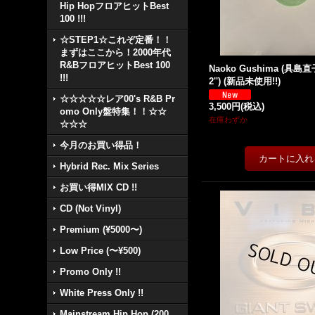
Hip HopフロアヒットBest
100 !!!
☆STEP1☆これぞ定番！！
まずはここから！2000年代
R&BフロアヒットBest 100
Naoko Gushima (具島直子)
!!!
2'') (新品未使用!!)
☆☆☆☆☆レア00's R&B Pr
3,500円
(税込)
omo Only盤特集！！☆☆
在庫わずか
☆☆☆
今月のお買い得品！
Hybrid Rec. Mix Series
お買い得MIX CD !!
CD (Not Vinyl)
Premium (¥5000〜)
Low Price (〜¥500)
Promo Only !!
White Press Only !!
Mainstream Hip Hop (200