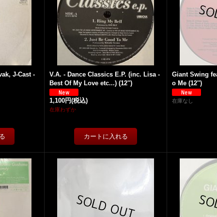
ak, J-Cast -
V.A. - Dance Classics E.P. (inc. Lisa -
Giant Swing fe
Best Of My Love etc...) (12'')
o Me (12'')
1,100円
(税込)
在庫なし
在庫わずか