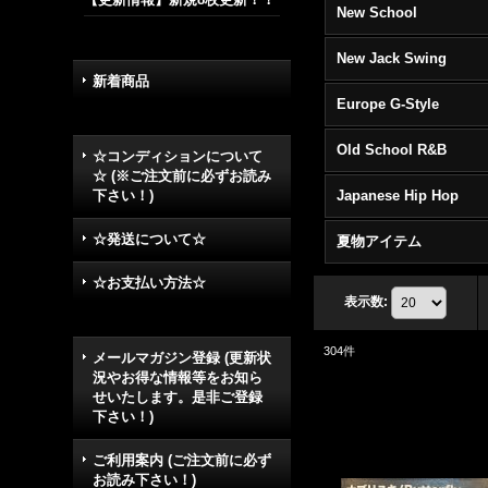
New School
New Jack Swing
新着商品
Europe G-Style
Old School R&B
☆コンディションについて
☆ (※ご注文前に必ずお読み
下さい！)
Japanese Hip Hop
☆発送について☆
夏物アイテム
☆お支払い方法☆
表示数
:
304
件
メールマガジン登録 (更新状
況やお得な情報等をお知ら
せいたします。是非ご登録
下さい！)
ご利用案内 (ご注文前に必ず
お読み下さい！)