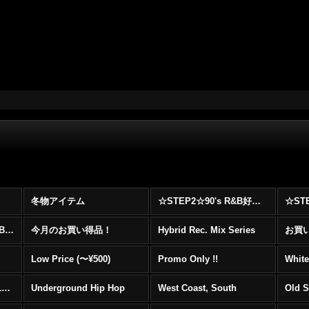
冬物アイテム
☆STEP2☆90's R&B好きに自信を持ってオススメ出来る00's R&B Best 100 !!!
☆☆☆☆☆レア00's R&B Promo Only盤特集！！☆☆☆☆☆
今月のお買い得品！
Hybrid Rec. Mix Series
お買い得
Low Price (〜¥500)
Promo Only !!
White
Mainstream Hip Hop (1990〜1999)
Underground Hip Hop
West Coast, South
Old 