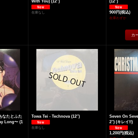
With You) (12'')
(12'')
900円
(税込)
在庫なし
在庫わずか
 - あなたとふた
Towa Tei - Technova (12'')
Seven On Seve
ay Long〜 (1
2'') (キレイ!!)
在庫なし
1,200円
(税込)