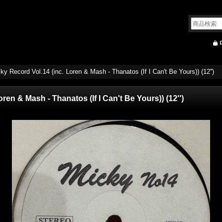
ky Record Vol.14 (inc. Loren & Mash - Thanatos (If I Can't Be Yours)) (12'')
oren & Mash - Thanatos (If I Can't Be Yours)) (12'')