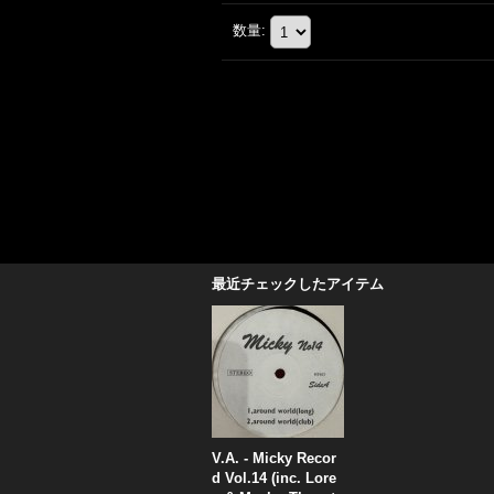
数量
:
最近チェックしたアイテム
V.A. - Micky Recor
d Vol.14 (inc. Lore