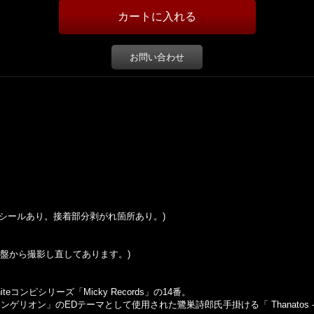
お問い合わせ
e (プライスシールあり。接着部分剥がれ箇所あり。)
この盤から撮影し直してあります。)
iteコンピシリーズ「Micky Records」の14番。
ン」のEDテーマとして使用された鷺巣詩郎氏手掛ける「 Thanatos - If I C