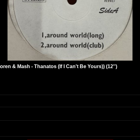
oren & Mash - Thanatos (If I Can't Be Yours)) (12'')