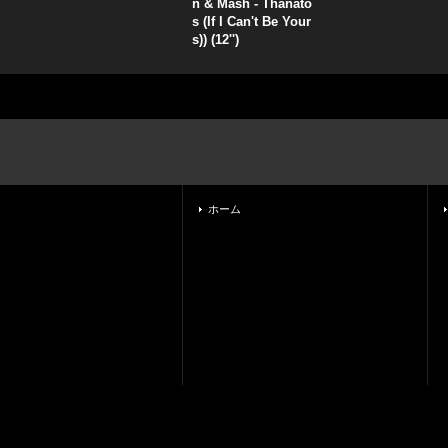
n & Mash - Thanato
s (If I Can't Be Your
s)) (12'')
ホーム