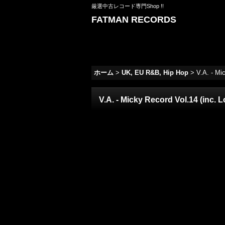
厳選中古レコード専門Shop !!
FATMAN RECORDS
ホーム
>
UK, EU R&B, Hip Hop
>
V.A. - Mic
V.A. - Micky Record Vol.14 (inc. L