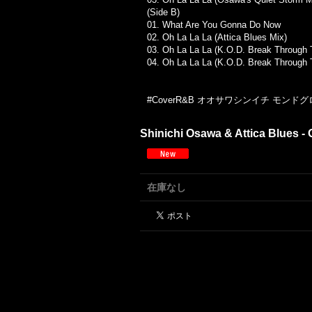
(Side B)
01.
What Are You Gonna Do Now
02.
Oh La La La (Attica Blues Mix)
03.
Oh La La La (K.O.D. Break Through T
04.
Oh La La La (K.O.D. Break Through T
#CoverR&B オオサワシンイチ モンドグロッソ 
Shinichi Osawa & Attica Blues - O
在庫なし