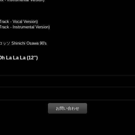
rack - Vocal Version)
rack - Instrumental Version)
Shinichi Osawa 90's
h La La La (12'')
お問い合わせ