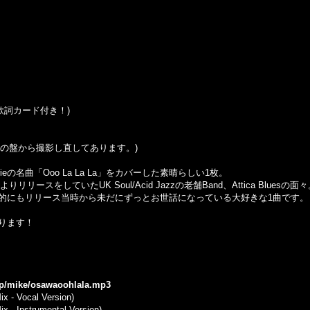
ker (歌詞カード付き！)
はこの盤から撮影し直してあります。)
Marieの名曲「Ooo La La La」をカバーした素晴らしい1枚。
りリリースをしていたUK Soul/Acid Jazzの老舗Band、Attica Bluesの面
的にもリリース当時から未だにずっとお世話になっている大好きな1曲です。
マります！
.jp/mike/osawaoohlala.mp3
x - Vocal Version)
x - Instrumental Version)