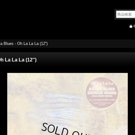
a Blues - Oh La La La (12'')
h La La La (12'')