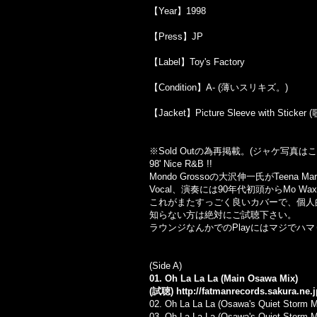
【Year】1998
【Press】JP
【Label】Toy's Factory
【Condition】A- (薄いスリキズ。)
【Jacket】Picture Sleeve with Stic
※Sold Outの為再掲載。(ジャケ写真
98' Nice R&B !!
Mondo Grossoの大沢伸一氏がTeena 
Vocal、演奏には90年代初頭からMo Waxよ
これがまたすっごく良いカバーで、個人
知らない方は絶対にご試聴下さい。
ラウンジなんかでのPlayにはマジでハ
(Side A)
01. Oh La La La (Main Osawa Mix)
(試聴)
http://fatmanrecords.sakura.ne
02.
Oh La La La (Osawa's Quiet Storm Mi
03.
Oh La La La (Osawa's Quiet Storm Mi