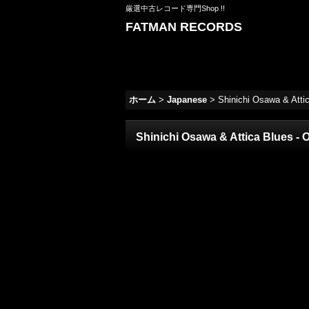
厳選中古レコード専門Shop !!
FATMAN RECORDS
ホーム
>
Japanese
>
Shinichi Osawa & Attic
Shinichi Osawa & Attica Blues - O