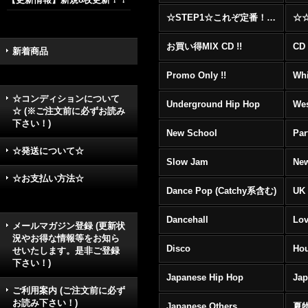
☆STEP1☆これぞ定番！！まずはここから！2000年代R&BフロアヒットBest 100 !!!
お買い得MIX CD !!
CD 
新着商品
Promo Only !!
Whi
☆コンディションについて
Underground Hip Hop
Wes
☆ (※ご注文前に必ずお読み
下さい！)
New School
Par
☆発送について☆
Slow Jam
New
☆お支払い方法☆
Dance Pop (Catchy系含む)
UK 
Dancehall
Lov
メールマガジン登録 (更新状
況やお得な情報等をお知ら
Disco
Hou
せいたします。是非ご登録
下さい！)
Japanese Hip Hop
Ja
ご利用案内 (ご注文前に必ず
お読み下さい！)
Japanese Others
夏