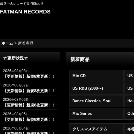
厳選中古レコード専門Shop !!
FATMAN RECORDS
ホーム
>
新着商品
☆更新状況☆
新着商品
2026
08
08
年
月
日
Mix CD
US 
【更新情報】新規8枚更新！！
2026
08
07
年
月
日
US R&B (2000〜)
US 
【更新情報】新規8枚更新！！
2026
08
06
年
月
日
Dance Classics, Soul
Ho
【更新情報】新規8枚更新！！
Mix Series
Oth
2026
08
05
年
月
日
【更新情報】新規8枚更新！！
2026
08
04
年
月
日
クリスマスアイテム
冬
【更新情報】新規8枚更新！！