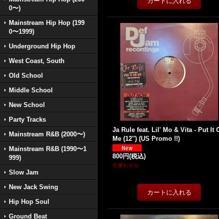
0〜)
Mainstream Hip Hop (199
0〜1999)
Underground Hip Hop
West Coast, South
Old School
Middle School
New School
Party Tracks
Ja Rule feat. Lil' Mo & Vita - Put It
Mainstream R&B (2000〜)
Me (12'') (US Promo !!)
Mainstream R&B (1990〜1
800円
(税込)
999)
在庫わずか
Slow Jam
New Jack Swing
Hip Hop Soul
Ground Beat