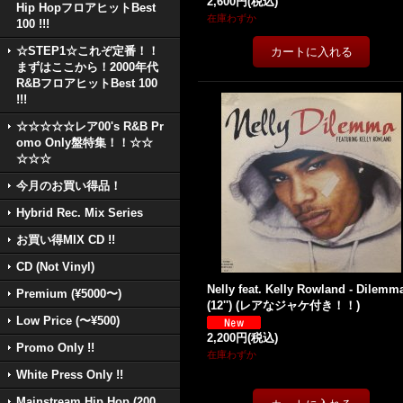
2,600円
(税込)
Hip HopフロアヒットBest
在庫わずか
100 !!!
☆STEP1☆これぞ定番！！
まずはここから！2000年代
R&BフロアヒットBest 100
!!!
☆☆☆☆☆レア00's R&B Pr
omo Only盤特集！！☆☆
☆☆☆
今月のお買い得品！
Hybrid Rec. Mix Series
お買い得MIX CD !!
CD (Not Vinyl)
Nelly feat. Kelly Rowland - Dilemm
Premium (¥5000〜)
(12'') (レアなジャケ付き！！)
Low Price (〜¥500)
2,200円
(税込)
Promo Only !!
在庫わずか
White Press Only !!
Mainstream Hip Hop (200