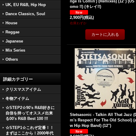
nge Is Comin') (Remixes) (12'') (US
UK, EU R&B, Hip Hop
omo !!) (キレイ!!)
Dance Classics, Soul
2,900円
(税込)
House
在庫わずか
Reggae
Japanese
Mix Series
Others
詳細カテゴリー
クリスマスアイテム
冬物アイテム
☆STEP2☆90's R&B好きに
自信を持ってオススメ出来
Stetsasonic - Talkin All That Jazz (
る00's R&B Best 100 !!!
m's Respect For The Old School) (a
w Hip Hop Band) (12'')
☆STEP1☆これぞ定番！！
まずはここから！2000年代