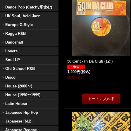
Dance Pop (Catchy系含む)
UK Soul, Acid Jazz
Europe G-Style
Ragga R&B
Dancehall
Lovers
Soul LP
50 Cent - In Da Club (12'')
Old School R&B
1,200円
(税込)
Disco
在庫わずか
House (2000〜)
House (1990〜1999)
Latin House
Japanese Hip Hop
Japanese R&B
Japanese Reggae