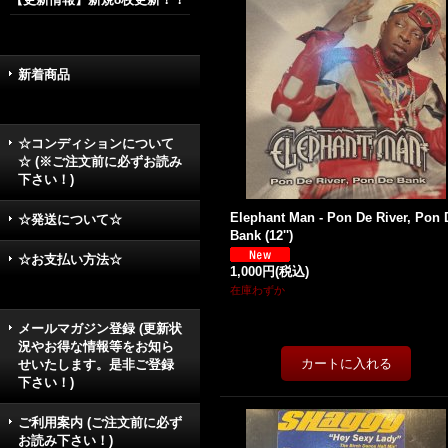
新着商品
☆コンディションについて
☆ (※ご注文前に必ずお読み
下さい！)
Elephant Man - Pon De River, Pon 
☆発送について☆
Bank (12'')
☆お支払い方法☆
1,000円
(税込)
在庫わずか
メールマガジン登録 (更新状
況やお得な情報等をお知ら
せいたします。是非ご登録
下さい！)
ご利用案内 (ご注文前に必ず
お読み下さい！)