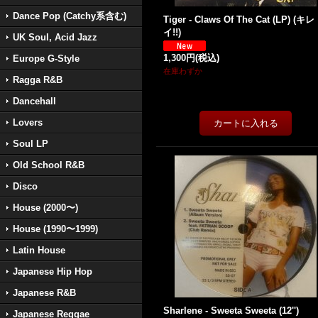
Dance Pop (Catchy系含む)
Tiger - Claws Of The Cat (LP) (キレ
イ!!)
UK Soul, Acid Jazz
1,300円
(税込)
Europe G-Style
在庫わずか
Ragga R&B
Dancehall
Lovers
Soul LP
Old School R&B
Disco
House (2000〜)
House (1990〜1999)
Latin House
Japanese Hip Hop
Japanese R&B
Sharlene - Sweeta Sweeta (12'')
Japanese Reggae