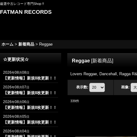
厳選中古レコード専門Shop !!
FATMAN RECORDS
ホーム
>
新着商品
>
Reggae
☆更新状況☆
Reggae
[
新着商品
]
2026
08
08
年
月
日
Lovers Reggae, Dancehall, Ra
【更新情報】新規8枚更新！！
2026
08
07
表示数
:
画像
:
年
月
日
【更新情報】新規8枚更新！！
339
件
2026
08
06
年
月
日
【更新情報】新規8枚更新！！
2026
08
05
年
月
日
【更新情報】新規8枚更新！！
2026
08
04
年
月
日
【更新情報】新規8枚更新！！