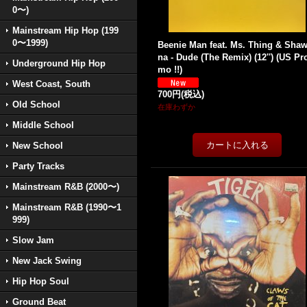
0〜)
Mainstream Hip Hop (199
0〜1999)
Beenie Man feat. Ms. Thing & Sha
na - Dude (The Remix) (12'') (US Pr
Underground Hip Hop
mo !!)
West Coast, South
700円
(税込)
Old School
在庫わずか
Middle School
New School
Party Tracks
Mainstream R&B (2000〜)
Mainstream R&B (1990〜1
999)
Slow Jam
New Jack Swing
Hip Hop Soul
Ground Beat