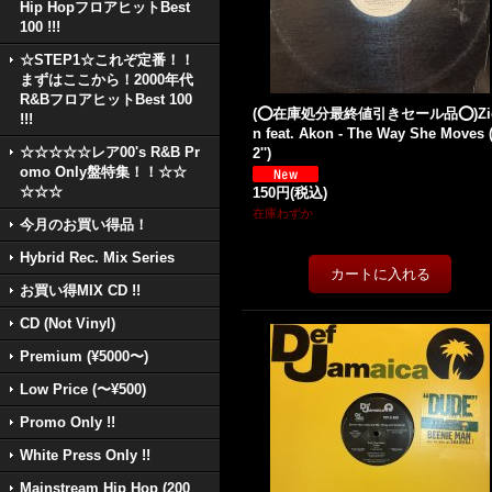
Hip HopフロアヒットBest
100 !!!
☆STEP1☆これぞ定番！！
まずはここから！2000年代
R&BフロアヒットBest 100
(⭕️在庫処分最終値引きセール品⭕️)Zi
!!!
n feat. Akon - The Way She Moves 
☆☆☆☆☆レア00's R&B Pr
2'')
omo Only盤特集！！☆☆
☆☆☆
150円
(税込)
在庫わずか
今月のお買い得品！
Hybrid Rec. Mix Series
お買い得MIX CD !!
CD (Not Vinyl)
Premium (¥5000〜)
Low Price (〜¥500)
Promo Only !!
White Press Only !!
Mainstream Hip Hop (200