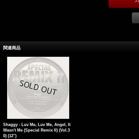
関連商品
Shaggy - Luv Me, Luv Me, Angel, It
Wasn't Me (Special Remix II) (Vol.3
0) (12'')