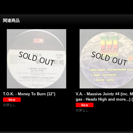
関連商品
T.O.K. - Money To Burn (12'')
V.A. - Massive Jointz #4 (inc. M
gas - Heads High and more...) (1
在庫なし
在庫なし