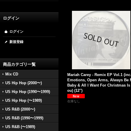
ログイン
ログイン
新規登録
商品カテゴリ一覧
Mix CD
Mariah Carey - Remix EP Vol.1 (inc
Emotions, Open Arms, Always Be 
US Hip Hop (2000〜)
Baby & All I Want For Christmas Is
ou) (12'')
US Hip Hop (1990〜1999)
US Hip Hop (〜1989)
在庫なし
US R&B (2000〜)
US R&B (1990〜1999)
US R&B (〜1989)