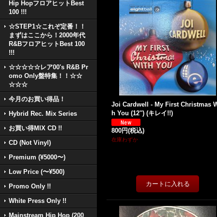
Hip HopフロアヒットBest
100 !!!
☆STEP1☆これぞ定番！！
まずはここから！2000年代
R&BフロアヒットBest 100
!!!
☆☆☆☆☆レア00's R&B Pr
omo Only盤特集！！☆☆
☆☆☆
今月のお買い得品！
Joi Cardwell - My First Christmas W
h You (12'') (キレイ!!)
Hybrid Rec. Mix Series
お買い得MIX CD !!
800円
(税込)
在庫わずか
CD (Not Vinyl)
Premium (¥5000〜)
Low Price (〜¥500)
Promo Only !!
White Press Only !!
Mainstream Hip Hop (200