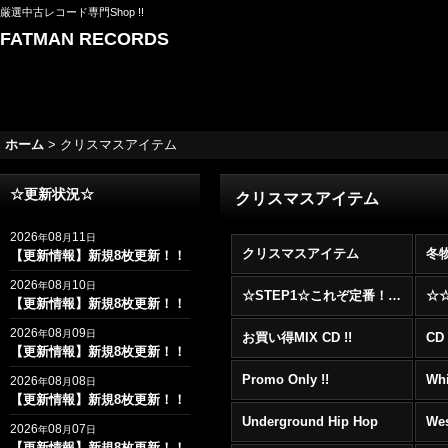
厳選中古レコード専門Shop !!
FATMAN RECORDS
ホーム
>
クリスマスアイテム
☆更新状況☆
クリスマスアイテム
2026
08
11
年
月
日
クリスマスアイテム
冬
【更新情報】新規8枚更新！！
2026
08
10
年
月
日
☆STEP1☆これぞ定番！！まずはここから！2000年代R&BフロアヒットBest 100 !!!
【更新情報】新規8枚更新！！
2026
08
09
年
月
日
お買い得MIX CD !!
CD 
【更新情報】新規8枚更新！！
Promo Only !!
Whi
2026
08
08
年
月
日
【更新情報】新規8枚更新！！
Underground Hip Hop
Wes
2026
08
07
年
月
日
【更新情報】新規8枚更新！！