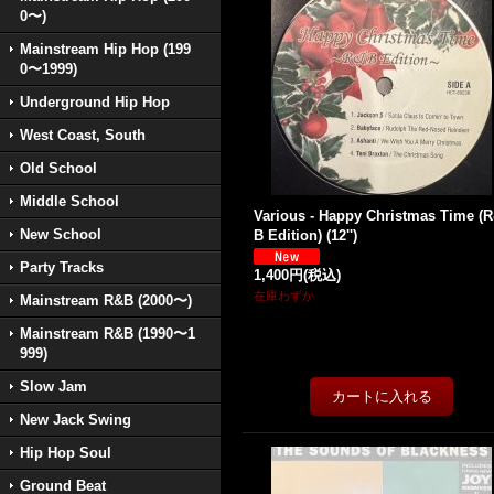
0〜)
Mainstream Hip Hop (199
0〜1999)
Underground Hip Hop
West Coast, South
Old School
Middle School
Various - Happy Christmas Time (
New School
B Edition) (12'')
Party Tracks
1,400円
(税込)
在庫わずか
Mainstream R&B (2000〜)
Mainstream R&B (1990〜1
999)
Slow Jam
New Jack Swing
Hip Hop Soul
Ground Beat