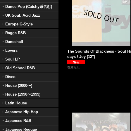
Dance Pop (Catchy系含む)
UK Soul, Acid Jazz
Europe G-Style
Ragga R&B
Dancehall
Lovers
The Sounds Of Blackness - Soul Ho
days / Joy (12'')
Soul LP
在庫なし
Old School R&B
Disco
House (2000〜)
House (1990〜1999)
Latin House
Japanese Hip Hop
Japanese R&B
Japanese Reggae