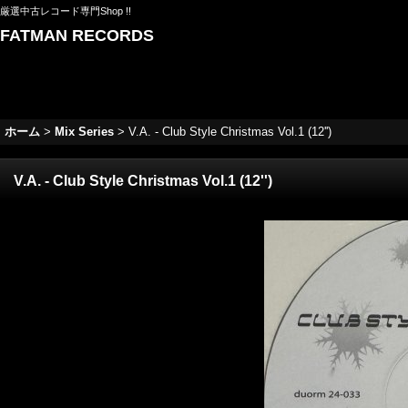
厳選中古レコード専門Shop !!
FATMAN RECORDS
ホーム
>
Mix Series
>
V.A. - Club Style Christmas Vol.1 (12'')
V.A. - Club Style Christmas Vol.1 (12'')