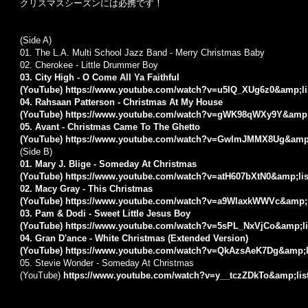
クリスマスシーズンには必携です！
(Side A)
01. The L.A. Multi School Jazz Band - Merry Christmas Baby
02. Cherokee - Little Drummer Boy
03. City High - O Come All Ya Faithful
(YouTube)
https://www.youtube.com/watch?v=u5IQ_XUg6z0&amp;li
04. Rahsaan Patterson - Christmas At My House
(YouTube)
https://www.youtube.com/watch?v=gWK98qWXy9Y&amp;
05. Avant - Christmas Came To The Ghetto
(YouTube)
https://www.youtube.com/watch?v=GwImJMMX8Ug&amp
(Side B)
01. Mary J. Blige - Someday At Christmas
(YouTube)
https://www.youtube.com/watch?v=atH607bXtN0&amp;li
02. Macy Gray - This Christmas
(YouTube)
https://www.youtube.com/watch?v=a9WlaxkWWVc&amp;
03. Pam & Dodi - Sweet Little Jesus Boy
(YouTube)
https://www.youtube.com/watch?v=5sPL_NxVjCo&amp;l
04. Gran D'ance - White Christmas (Extended Version)
(YouTube)
https://www.youtube.com/watch?v=QkAzsAeK7Dg&amp;l
05. Stevie Wonder - Someday At Christmas
(YouTube)
https://www.youtube.com/watch?v=y__tczZDkTo&amp;lis