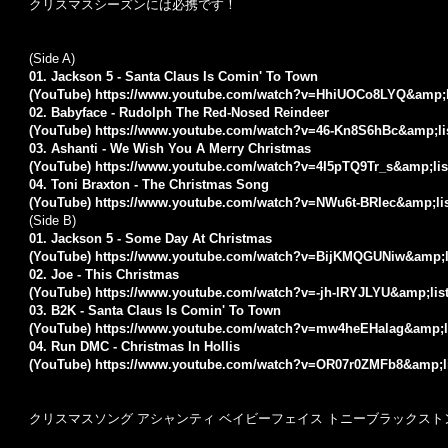
クリスマスシーズンには必携です！
(Side A)
01. Jackson 5 - Santa Claus Is Comin' To Town
(YouTube)
https://www.youtube.com/watch?v=HhiUOCo8LYQ&amp;
02. Babyface - Rudolph The Red-Nosed Reindeer
(YouTube)
https://www.youtube.com/watch?v=46-Kn8S6hBc&amp;li
03. Ashanti - We Wish You A Merry Christmas
(YouTube)
https://www.youtube.com/watch?v=4I5pTQ9Tr_s&amp;lis
04. Toni Braxton - The Christmas Song
(YouTube)
https://www.youtube.com/watch?v=NWu6t-BRIec&amp;li
(Side B)
01. Jackson 5 - Some Day At Christmas
(YouTube)
https://www.youtube.com/watch?v=BijKMQGUNiw&amp;l
02. Joe - This Christmas
(YouTube)
https://www.youtube.com/watch?v=-jh-lRYJLYU&amp;lis
03. B2K - Santa Claus Is Comin' To Town
(YouTube)
https://www.youtube.com/watch?v=mw4heEHalag&amp;l
04. Run DMC - Christmas In Hollis
(YouTube)
https://www.youtube.com/watch?v=OR07r0ZMFb8&amp;l
クリスマスソング アシャンティ ベイビーフェイス トニーブラックスト