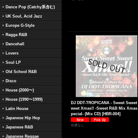
Dance Pop (Catchy系含む)
UK Soul, Acid Jazz
Europe G-Style
Ragga R&B
Dancehall
Lovers
Soul LP
Old School R&B
Disco
House (2000〜)
House (1990〜1999)
DJ DDT-TROPICANA - Sweet Sweet
weet Xmas!! -Sweet R&B Mix Xmas
Latin House
pecial- (Mix CD)
[
HBR-004
]
Japanese Hip Hop
在庫なし
Japanese R&B
Japanese Reggae