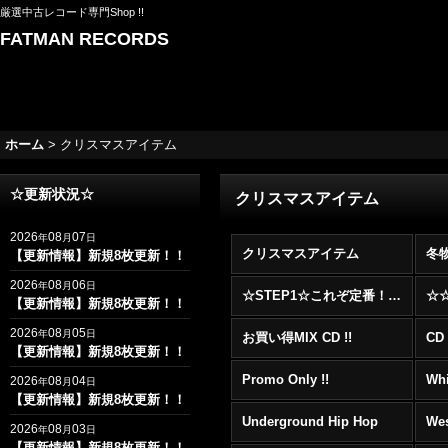
厳選中古レコード専門Shop !!
FATMAN RECORDS
ホーム
>
クリスマスアイテム
☆更新状況☆
クリスマスアイテム
2026
08
07
年
月
日
クリスマスアイテム
冬
【更新情報】新規8枚更新！！
2026
08
06
年
月
日
☆STEP1☆これぞ定番！！まずはここから！2000年代R&BフロアヒットBest 100 !!!
【更新情報】新規8枚更新！！
2026
08
05
年
月
日
お買い得MIX CD !!
CD 
【更新情報】新規8枚更新！！
Promo Only !!
Whi
2026
08
04
年
月
日
【更新情報】新規8枚更新！！
Underground Hip Hop
Wes
2026
08
03
年
月
日
【更新情報】新規8枚更新！！