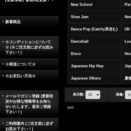
New School
Par
Slow Jam
New
新着商品
Dance Pop (Catchy系含む)
UK 
Dancehall
Lov
☆コンディションについて
☆ (※ご注文前に必ずお読み
下さい！)
Disco
Hou
☆発送について☆
Japanese Hip Hop
Ja
☆お支払い方法☆
Japanese Others
夏
表示数
:
画像
:
メールマガジン登録 (更新状
況やお得な情報等をお知ら
せいたします。是非ご登録
56
件
下さい！)
ご利用案内 (ご注文前に必ず
お読み下さい！)