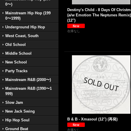
0〜)
Destiny's Child - 8 Days Of Christ
Mainstream Hip Hop (199
(a/w Emotion The Neptunes Remix)
0〜1999)
(12'')
Underground Hip Hop
在庫なし
West Coast, South
Old School
Middle School
New School
Party Tracks
Mainstream R&B (2000〜)
Mainstream R&B (1990〜1
999)
Slow Jam
New Jack Swing
B & B - Xmasoul (12'') (再発)
Hip Hop Soul
Ground Beat
在庫なし