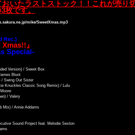
ておいたラストストック！！これが売り
3枚です。
ds.sakura.ne.jp/mike/SweetXmas.mp3
 Rec.)
 Xmas!!』
s Special-
nded Version) / Sweet Box
 James Blunt
 / Swing Out Sister
ie Knuckles Classic Song Remix) / Lulu
e Moore
wo) / Valery
lub Mix) / Annie Addams
ecutive Sound Project feat. Melodie Sexton
dams