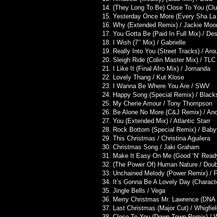
14. (They Long To Be) Close To You (Clu
15. Yesterday Once More (Every Sha La 
16. Why (Extended Remix) / Jackie Moo
17. You Gotta Be (Paid In Full Mix) / De
18. I Wish (7’’ Mix) / Gabrielle
19. Really Into You (Street Tracks) / A
20. Sleigh Ride (Colin Master Mix) / TLC
21. I Like It (Final Afro Mix) / Jomanda
22. Lovely Thang / Kut Klose
23. I Wanna Be Where You Are / SWV
24. Happy Song (Special Remix) / Blacks
25. My Cherie Amour / Tony Thompson
26. Be Alone No More (C&J Remix) / Anot
27. You (Extended Mix) / Atlantic Starr
28. Rock Bottom (Special Remix) / Baby
29. This Christmas / Christina Aguilera
30. Christmas Song / Jaki Graham
31. Make It Easy On Me (Good ‘N’ Ready 
32. (The Power Of) Human Nature / Dou
33. Unchained Melody (Power Remix) / F
34. It’s Gonna Be A Lovely Day (Charac
35. Jingle Bells / Vega
36. Merry Christmas Mr. Lawrence (DNA
37. Last Christmas (Major Cut) / Whigfie
38. Close To You (Down Town Remix) / W