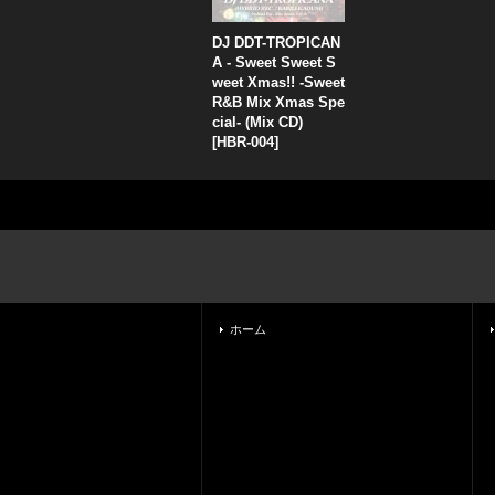
DJ DDT-TROPICAN
A - Sweet Sweet S
weet Xmas!! -Sweet
R&B Mix Xmas Spe
cial- (Mix CD)
[
HBR-004
]
ホーム