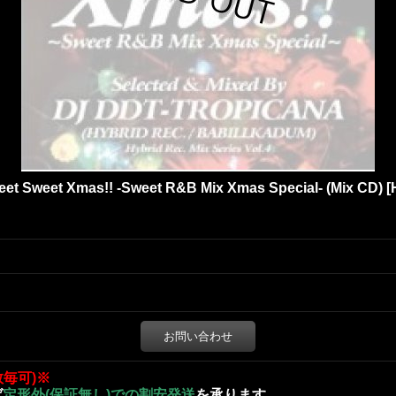
t Sweet Xmas!! -Sweet R&B Mix Xmas Special- (Mix CD)
[
お問い合わせ
数毎可)※
ば
定形外(保証無し)での割安発送
を承ります。