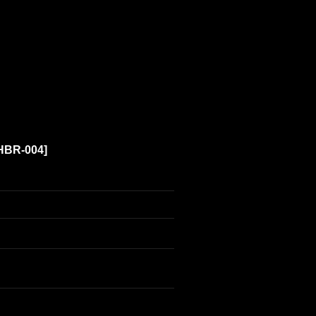
HBR-004
]