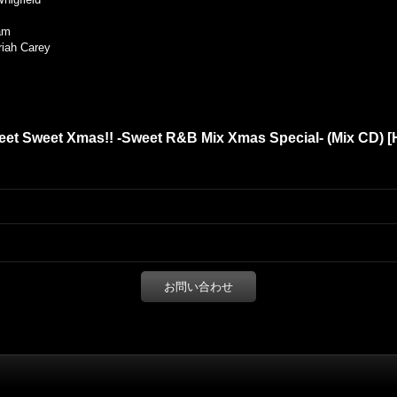
am
ariah Carey
t Sweet Xmas!! -Sweet R&B Mix Xmas Special- (Mix CD)
[
お問い合わせ