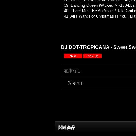
39. Dancing Queen (Wicked Mix) / Abba
40. There Must Be An Angel / Jaki Grah
41. All I Want For Christmas Is You / M
DJ DDT-TROPICANA - Sweet Swee
在庫なし
関連商品