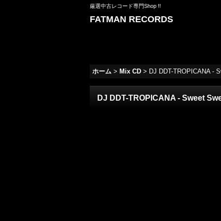
厳選中古レコード専門Shop !!
FATMAN RECORDS
ホーム
>
Mix CD
>
DJ DDT-TROPICANA - Sw
DJ DDT-TROPICANA - Sweet Swee