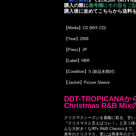
購入の際に
備考欄にその旨をご
購入後に改めてこちらから送料
【Media】CD (MIX CD)
【Year】2009
【Press】JP
【Label】HBR
【Condition】S (新品未開封)
【Jacket】Picture Sleeve
DDT-TROPICAN
Christmas R&B 
クリスマスシーズンを素敵に彩る、甘い、甘〜い
『クリスマスと言えばコレ！』と言う様な定番ソン
んな大好き！な90's R&B Classicsま
来年のクリスマス、更には再来年のクリスマス