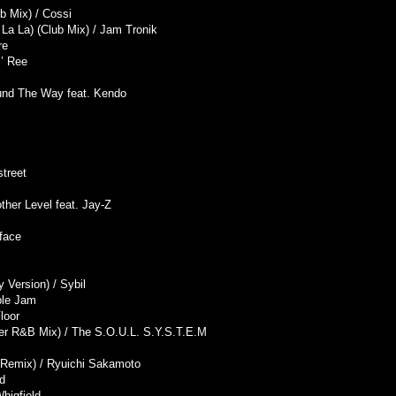
b Mix) / Cossi
La La) (Club Mix) / Jam Tronik
re
s’ Ree
round The Way feat. Kendo
treet
her Level feat. Jay-Z
face
Version) / Sybil
ble Jam
loor
ter R&B Mix) / The S.O.U.L. S.Y.S.T.E.M
 Remix) / Ryuichi Sakamoto
ld
higfield