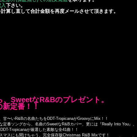
記入
下さい。
を計算し直して合計金額を再度メールさせて頂きます。
Aから、SweetなR&Bのプレゼント。
Mixの新定番！！
R&Bの名曲たちをDDT-TropicanaがGroovyにMix！！
グから、名曲のSweetなR&Bカバー、更には『Really Into You』、『You
で、DDT-Tropicanaが厳選した素敵な全41曲！！
にも聞けちゃう、完全保存版Christmas R&B Mixです！