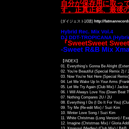
自分が保存用に取っ
す。正真正銘、最後の
(ダイジェスト試聴)
http://fatmanrecor
Hybrid Rec. Mix Vol.4
DJ DDT-TROPICANA (Hybrid
『SweetSweet Sweet
-Sweet R&B Mix Xma
【INDEX】
01. Everything’s Gonna Be Alright (Exte
02. You’re Beautiful (Special Remix 2) /
03. Now You’re Not Here (Special Remix)
04. Let Me Wake Up In Your Arms (Frank
05. Let Me Try Again (Club Mix) / Jacki
06. I Will Always Love You (Down Beat T
07. Nothing Compares 2U / 2U
08. Everything I Do (I Do It For You) (C
09. Try Me (Re-edit Mix) / Suzi Kim
10. Winter Love Song / Suzi Kim
11. White Christmas (Long Version) / Ex
12. Imagine (Christmas Mix) / Gloria Ad
13. Xmasoul (Medley) (Club Mix) / B&B