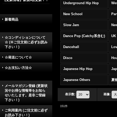
Underground Hip Hop
Wes
New School
Par
新着商品
Slow Jam
New
Dance Pop (Catchy系含む)
UK 
☆コンディションについて
☆ (※ご注文前に必ずお読み
下さい！)
Dancehall
Lov
☆発送について☆
Disco
Hou
☆お支払い方法☆
Japanese Hip Hop
Ja
Japanese Others
夏
メールマガジン登録 (更新状
況やお得な情報等をお知ら
表示数
:
画像
:
せいたします。是非ご登録
下さい！)
151
件
ご利用案内 (ご注文前に必ず
お読み下さい！)