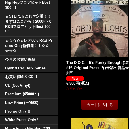
Hip HopフロアヒットBest
100 !!!
☆STEP1☆これぞ定番！！
まずはここから！2000年代
R&BフロアヒットBest 100
!!!
☆☆☆☆☆レア00's R&B Pr
omo Only盤特集！！☆☆
☆☆☆
今月のお買い得品！
The D.O.C. - It's Funky Enough (12''
(US Original Press !!) (奇跡の新品
Hybrid Rec. Mix Series
封!!)
お買い得MIX CD !!
6,800円
(税込)
CD (Not Vinyl)
在庫わずか
Premium (¥5000〜)
Low Price (〜¥500)
Promo Only !!
White Press Only !!
Mainstream Hip Hop (200