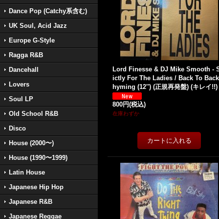
Dance Pop (Catchy系含む)
UK Soul, Acid Jazz
Europe G-Style
Ragga R&B
Lord Finesse & DJ Mike Smooth - S
Dancehall
ictly For The Ladies / Back To Bac
Lovers
hyming (12'') (正規再発盤) (キレイ!!)
Soul LP
800円
(税込)
Old School R&B
在庫わずか
Disco
House (2000〜)
House (1990〜1999)
Latin House
Japanese Hip Hop
Japanese R&B
Japanese Reggae