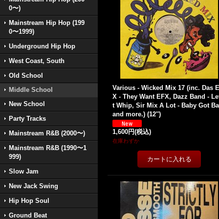
0〜)
Mainstream Hip Hop (199
0〜1999)
Underground Hip Hop
West Coast, South
Old School
Various - Wicked Mix 17 (inc. Das 
Middle School
X - They Want EFX, Dazz Band - Let
New School
t Whip, Sir Mix A Lot - Baby Got B
and more.) (12'')
Party Tracks
1,600円
(税込)
Mainstream R&B (2000〜)
在庫わずか
Mainstream R&B (1990〜1
999)
Slow Jam
New Jack Swing
Hip Hop Soul
Ground Beat