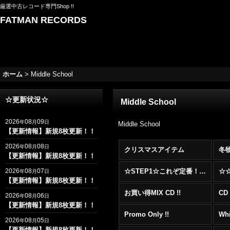
厳選中古レコード専門Shop !!
FATMAN RECORDS
ホーム
>
Middle School
☆更新状況☆
Middle School
2026
08
09
年
月
日
Middle School
【更新情報】新規8枚更新！！
2026
08
08
年
月
日
クリスマスアイテム
冬
【更新情報】新規8枚更新！！
2026
08
07
☆STEP1☆これぞ定番！！まずはここから！2000年代R&BフロアヒットBest 100 !!!
年
月
日
【更新情報】新規8枚更新！！
お買い得MIX CD !!
CD 
2026
08
06
年
月
日
【更新情報】新規8枚更新！！
Promo Only !!
Whi
2026
08
05
年
月
日
【更新情報】新規8枚更新！！