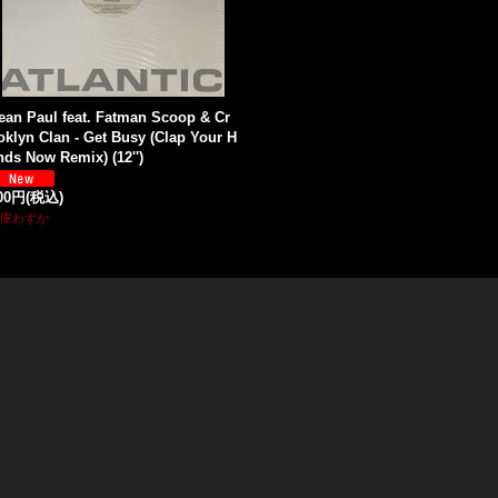
ean Paul feat. Fatman Scoop & Cr
oklyn Clan - Get Busy (Clap Your H
nds Now Remix) (12'')
00円
(税込)
庫わずか