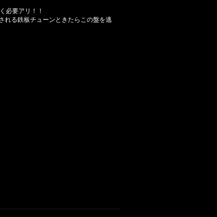
おく必要アリ！！
未だにPlayされる鉄板チューンときたらこの盤を逃