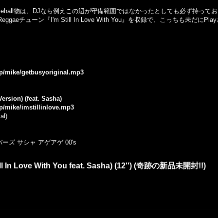
cehall物は、DJなら例えこの辺が守備範囲ではなかったとしても必ず持って
s Reggaeチューン『I'm Still In Love With You』を収録で、こっちも
jp/mike/getbusyoriginal.mp3
ersion) (feat. Sasha)
jp/mike/imstillinlove.mp3
al)
ズ サシャ アゲアゲ 00's
till In Love With You feat. Sasha) (12'') (奇跡の新品未開封!!)