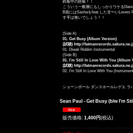
鉄板中の鉄板！！
こういう一般層にもしっかりウケるDan
B面にはSashaをfeat.した甘〜いLover
す手は無いでしょう！！
(Side A)
01. Get Busy (Album Version)
(試聴)
http://fatmanrecords.sakura.ne.
01. Diwali Riddim Instrumental
(Side B)
01. I'm Still In Love With You (Album V
(試聴)
http://fatmanrecords.sakura.ne.
02. I'm Still In Love With You (Instrument
ショーンポール ダンスホールレゲエ ラバー
Sean Paul - Get Busy (b/w I'm S
販売価格
:
1,400円
(税込)