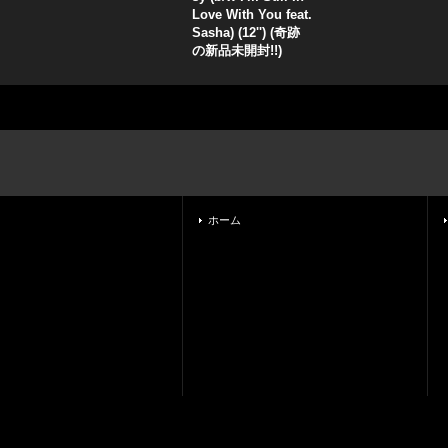
Love With You feat.
Sasha) (12'') (奇跡
の新品未開封!!)
ホーム