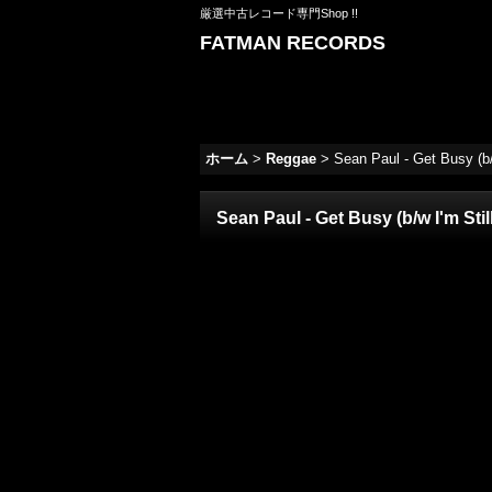
厳選中古レコード専門Shop !!
FATMAN RECORDS
ホーム
>
Reggae
>
Sean Paul - Get Busy (
Sean Paul - Get Busy (b/w I'm S