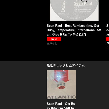
Sean Paul - Best Remixes (inc. Get
S
Busy, Temperature, International Aff
o
air, Give It Up To Me) (12'')
a
7
在庫なし
在
最近チェックしたアイテム
Sean Paul - Get Bu
sy (b/w I'm Still In