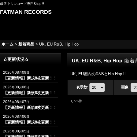
厳選中古レコード専門Shop !!
FATMAN RECORDS
ホーム
>
新着商品
>
UK, EU R&B, Hip Hop
☆更新状況☆
UK, EU R&B, Hip Hop
[
新着
2026
08
09
年
月
日
UK, EU圏内のR&BとHip Hop !!
【更新情報】新規8枚更新！！
2026
08
08
表示数
:
画像
:
年
月
日
【更新情報】新規8枚更新！！
1,776
件
2026
08
07
年
月
日
【更新情報】新規8枚更新！！
2026
08
06
年
月
日
【更新情報】新規8枚更新！！
2026
08
05
年
月
日
【更新情報】新規8枚更新！！