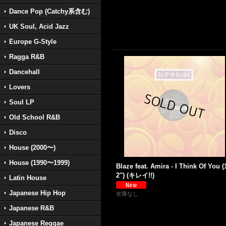
Dance Pop (Catchy系含む)
UK Soul, Acid Jazz
Europe G-Style
Ragga R&B
Dancehall
Lovers
Soul LP
Old School R&B
Disco
House (2000〜)
House (1990〜1999)
Blaze feat. Amira - I Think Of You (
2'') (キレイ!!)
Latin House
Japanese Hip Hop
在庫なし
Japanese R&B
Japanese Reggae