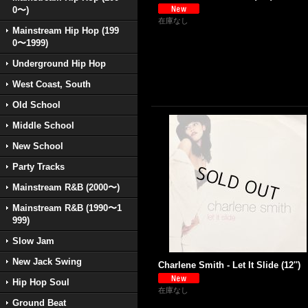
0〜)
在庫なし
Mainstream Hip Hop (199
0〜1999)
Underground Hip Hop
West Coast, South
Old School
Middle School
New School
Party Tracks
Mainstream R&B (2000〜)
Mainstream R&B (1990〜1
999)
Slow Jam
New Jack Swing
Charlene Smith - Let It Slide (12'')
Hip Hop Soul
在庫なし
Ground Beat