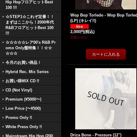
Hip HopフロアヒットBest
100 !!!
Wop Bop Torledo - Wop Bop Torle
☆STEP1☆これぞ定番！！
(LP) (キレイ!!)
まずはここから！2000年代
R&BフロアヒットBest 100
2,000円
(税込)
!!!
在庫わずか
☆☆☆☆☆レア00's R&B Pr
omo Only盤特集！！☆☆
☆☆☆
今月のお買い得品！
Hybrid Rec. Mix Series
お買い得MIX CD !!
CD (Not Vinyl)
Premium (¥5000〜)
Low Price (〜¥500)
Promo Only !!
White Press Only !!
Driza Bone - Pressure (12'')
Mainstream Hip Hop (200