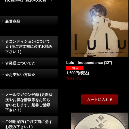
新着商品
☆コンディションについて
☆ (※ご注文前に必ずお読み
下さい！)
Lulu - Independence (12'')
☆発送について☆
1,500円
(税込)
☆お支払い方法☆
在庫わずか
メールマガジン登録 (更新状
況やお得な情報等をお知ら
せいたします。是非ご登録
下さい！)
ご利用案内 (ご注文前に必ず
お読み下さい！)