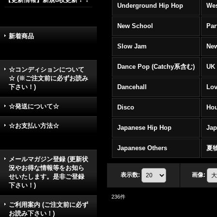
Underground Hip Hop
Wes
New School
Par
新着商品
Slow Jam
New
Dance Pop (Catchy系含む)
UK 
☆コンディションについて
☆ (※ご注文前に必ずお読み
下さい！)
Dancehall
Lov
☆発送について☆
Disco
Hou
☆お支払い方法☆
Japanese Hip Hop
Ja
Japanese Others
夏
メールマガジン登録 (更新状
況やお得な情報等をお知ら
表示数
:
画像
:
せいたします。是非ご登録
下さい！)
236
件
ご利用案内 (ご注文前に必ず
お読み下さい！)