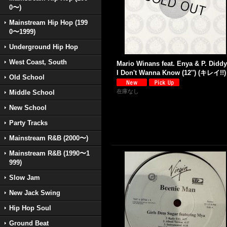
0〜)
Mainstream Hip Hop (199
0〜1999)
Underground Hip Hop
West Coast, South
Mario Winans feat. Enya & P. Diddy
I Don't Wanna Know (12'') (キレイ!!)
Old School
在庫なし
Middle School
New School
Party Tracks
Mainstream R&B (2000〜)
Mainstream R&B (1990〜1
999)
Slow Jam
New Jack Swing
Hip Hop Soul
Ground Beat