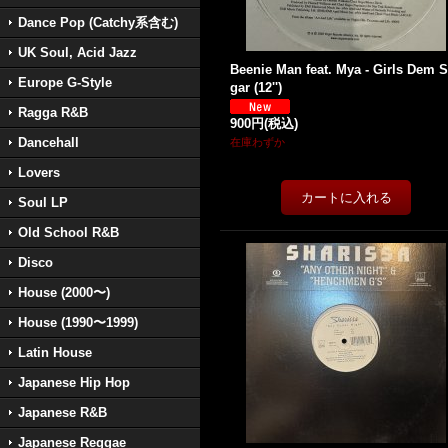
Dance Pop (Catchy系含む)
UK Soul, Acid Jazz
Beenie Man feat. Mya - Girls Dem 
Europe G-Style
gar (12'')
Ragga R&B
900円
(税込)
Dancehall
在庫わずか
Lovers
Soul LP
Old School R&B
Disco
House (2000〜)
House (1990〜1999)
Latin House
Japanese Hip Hop
Japanese R&B
Japanese Reggae