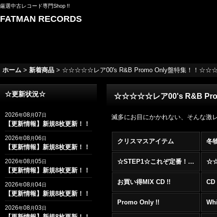
厳選中古レコード専門Shop !!
FATMAN RECORDS
ホーム
>
新着商品
>
☆☆☆☆☆レア00's R&B Promo Only盤特集！！☆☆
☆更新状況☆
☆☆☆☆☆レア00's R&B P
2026
08
07
年
月
日
滅多にお目にかかれない、そんな激レアな0
【更新情報】新規8枚更新！！
2026
08
06
年
月
日
クリスマスアイテム
冬
【更新情報】新規8枚更新！！
2026
08
05
☆STEP1☆これぞ定番！！まずはここから！2000年代R&BフロアヒットBest 100 !!!
年
月
日
【更新情報】新規8枚更新！！
お買い得MIX CD !!
CD 
2026
08
04
年
月
日
【更新情報】新規8枚更新！！
Promo Only !!
Whi
2026
08
03
年
月
日
【更新情報】新規8枚更新！！