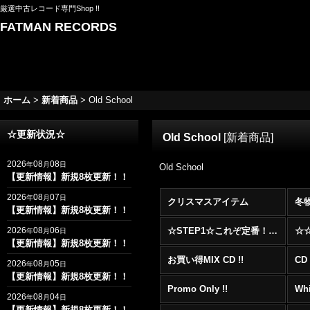
厳選中古レコード専門Shop !!
FATMAN RECORDS
ホーム
>
新着商品
>
Old School
☆更新状況☆
Old School
[
新着商品
]
2026
08
08
年
月
日
Old School
【更新情報】新規8枚更新！！
2026
08
07
年
月
日
クリスマスアイテム
冬
【更新情報】新規8枚更新！！
2026
08
06
☆STEP1☆これぞ定番！！まずはここから！2000年代R&BフロアヒットBest 100 !!!
年
月
日
【更新情報】新規8枚更新！！
お買い得MIX CD !!
CD 
2026
08
05
年
月
日
【更新情報】新規8枚更新！！
Promo Only !!
Whi
2026
08
04
年
月
日
【更新情報】新規8枚更新！！