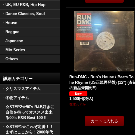
UK, EU R&B, Hip Hop
Dance Classics, Soul
House
Reggae
Japanese
Mix Series
Others
Run-DMC - Run's House / Beats To
詳細カテゴリー
he Rhyme (US正規再発盤) (12'') (奇
の新品未開封!!)
クリスマスアイテム
冬物アイテム
1,500円
(税込)
在庫わずか
☆STEP2☆90's R&B好きに
自信を持ってオススメ出来
る00's R&B Best 100 !!!
☆STEP1☆これぞ定番！！
まずはここから！2000年代