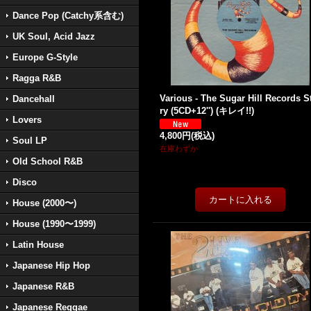
Dance Pop (Catchy系含む)
UK Soul, Acid Jazz
Europe G-Style
Ragga R&B
Various - The Sugar Hill Records S
Dancehall
ry (5CD+12'') (キレイ!!)
Lovers
4,800円
(税込)
Soul LP
在庫わずか
Old School R&B
Disco
House (2000〜)
House (1990〜1999)
Latin House
Japanese Hip Hop
Japanese R&B
Japanese Reggae