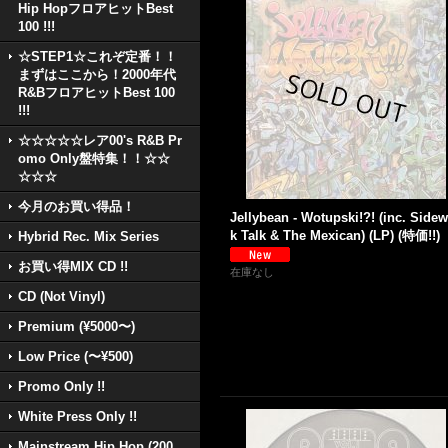
Hip HopフロアヒットBest
100 !!!
☆STEP1☆これぞ定番！！
まずはここから！2000年代
R&BフロアヒットBest 100
!!!
☆☆☆☆☆レア00's R&B Pr
omo Only盤特集！！☆☆
☆☆☆
今月のお買い得品！
Jellybean - Wotupski!?! (inc. Sidew
k Talk & The Mexican) (LP) (特価!!)
Hybrid Rec. Mix Series
お買い得MIX CD !!
在庫なし
CD (Not Vinyl)
Premium (¥5000〜)
Low Price (〜¥500)
Promo Only !!
White Press Only !!
Mainstream Hip Hop (200