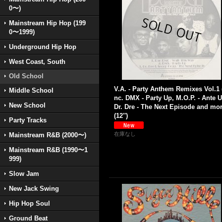
0〜)
Mainstream Hip Hop (199
0〜1999)
Underground Hip Hop
West Coast, South
Old School
V.A. - Party Anthem Remixes Vol.1 
Middle School
nc. DMX - Party Up, M.O.P. - Ante U
New School
Dr. Dre - The Next Episode and mor
(12'')
Party Tracks
在庫なし
Mainstream R&B (2000〜)
Mainstream R&B (1990〜1
999)
Slow Jam
New Jack Swing
Hip Hop Soul
Ground Beat