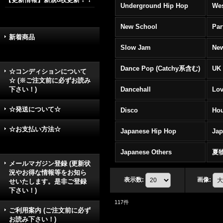
Underground Hip Hop
Wes
New School
Par
新着商品
Slow Jam
New
Dance Pop (Catchy系含む)
UK 
☆コンディションについて
☆ (※ご注文前に必ずお読み
下さい！)
Dancehall
Lov
☆発送について☆
Disco
Hou
☆お支払い方法☆
Japanese Hip Hop
Ja
Japanese Others
夏
メールマガジン登録 (更新状
況やお得な情報等をお知ら
表示数
:
画像
:
せいたします。是非ご登録
下さい！)
117
件
ご利用案内 (ご注文前に必ず
お読み下さい！)