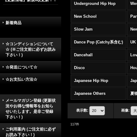
Underground Hip Hop
Wes
New School
Par
新着商品
Slow Jam
New
Dance Pop (Catchy系含む)
UK 
☆コンディションについて
☆ (※ご注文前に必ずお読み
下さい！)
Dancehall
Lov
☆発送について☆
Disco
Hou
☆お支払い方法☆
Japanese Hip Hop
Ja
Japanese Others
夏
メールマガジン登録 (更新状
況やお得な情報等をお知ら
表示数
:
画像
:
せいたします。是非ご登録
下さい！)
117
件
ご利用案内 (ご注文前に必ず
お読み下さい！)