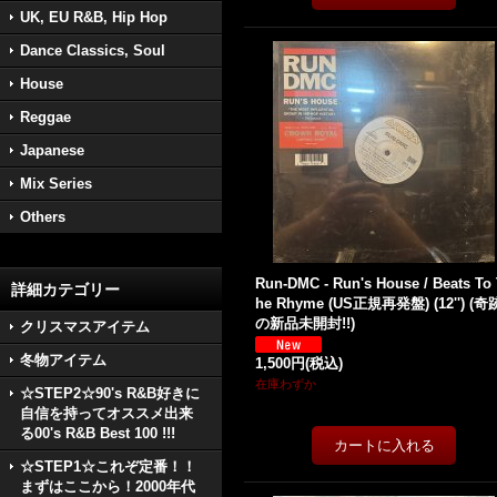
UK, EU R&B, Hip Hop
Dance Classics, Soul
House
Reggae
Japanese
Mix Series
Others
Run-DMC - Run's House / Beats To
詳細カテゴリー
he Rhyme (US正規再発盤) (12'') (奇
の新品未開封!!)
クリスマスアイテム
冬物アイテム
1,500円
(税込)
在庫わずか
☆STEP2☆90's R&B好きに
自信を持ってオススメ出来
る00's R&B Best 100 !!!
☆STEP1☆これぞ定番！！
まずはここから！2000年代