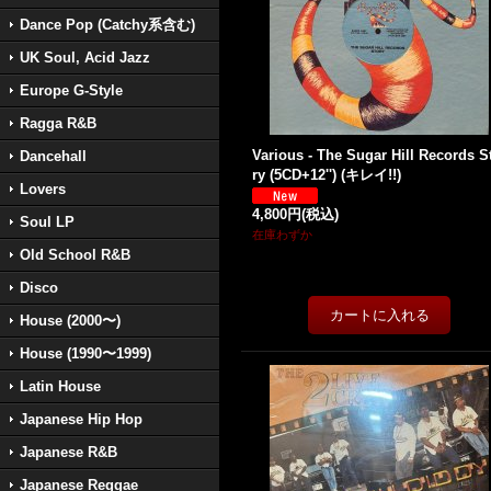
Dance Pop (Catchy系含む)
UK Soul, Acid Jazz
Europe G-Style
Ragga R&B
Various - The Sugar Hill Records S
Dancehall
ry (5CD+12'') (キレイ!!)
Lovers
4,800円
(税込)
Soul LP
在庫わずか
Old School R&B
Disco
House (2000〜)
House (1990〜1999)
Latin House
Japanese Hip Hop
Japanese R&B
Japanese Reggae