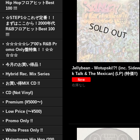
Hip HopフロアヒットBest
100 !!!
☆STEP1☆これぞ定番！！
まずはここから！2000年代
R&BフロアヒットBest 100
!!!
☆☆☆☆☆レア00's R&B Pr
omo Only盤特集！！☆☆
☆☆☆
今月のお買い得品！
Jellybean - Wotupski!?! (inc. Sidew
k Talk & The Mexican) (LP) (特価!!)
Hybrid Rec. Mix Series
お買い得MIX CD !!
在庫なし
CD (Not Vinyl)
Premium (¥5000〜)
Low Price (〜¥500)
Promo Only !!
White Press Only !!
Mainstream Hip Hop (200