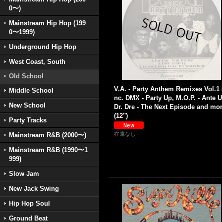
0〜)
Mainstream Hip Hop (199
0〜1999)
Underground Hip Hop
West Coast, South
Old School
V.A. - Party Anthem Remixes Vol.1 
Middle School
nc. DMX - Party Up, M.O.P. - Ante U
New School
Dr. Dre - The Next Episode and mor
(12'')
Party Tracks
在庫なし
Mainstream R&B (2000〜)
Mainstream R&B (1990〜1
999)
Slow Jam
New Jack Swing
Hip Hop Soul
Ground Beat