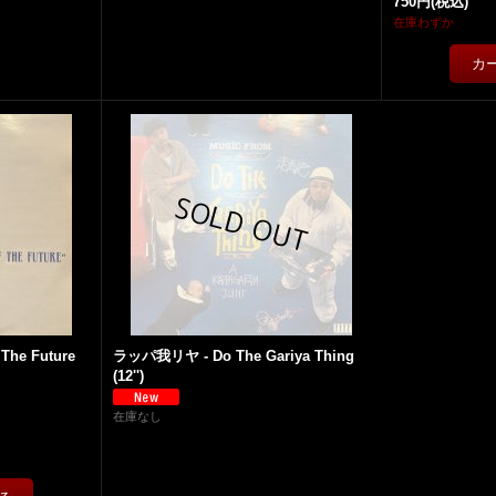
750円
(税込)
在庫わずか
The Future
ラッパ我リヤ - Do The Gariya Thing
(12'')
在庫なし