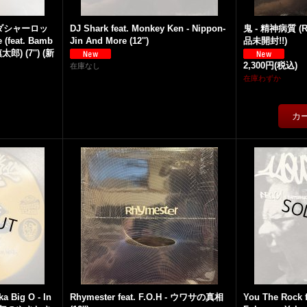
(キンダシャーロッ
DJ Shark feat. Monkey Ken - Nippon-
鬼 - 精神病質 (Re
 (feat. Bamb
Jin And More (12'')
品未開封!!)
慎太郎) (7'') (新
2,300円
(税込)
在庫なし
在庫わずか
a Big O - In
Rhymester feat. F.O.H - ウワサの真相
You The Rock f