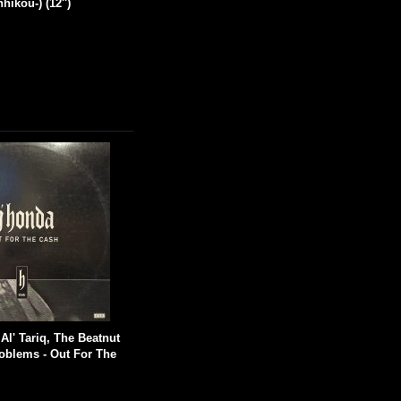
ikou-) (12'')
Al' Tariq, The Beatnut
roblems - Out For The