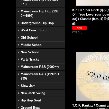
0〜)
Kin Da Sher Rock 
Mainstream Hip Hop (199
ク) - You Love Your Love
0〜1999)
oo) / Classic (feat. 前里
Underground Hip Hop
品)
West Coast, South
在庫なし
Old School
Middle School
New School
Party Tracks
Mainstream R&B (2000〜)
Mainstream R&B (1990〜1
999)
Slow Jam
New Jack Swing
Hip Hop Soul
T.O.P. Rankaz / Osumi ak
Ground Beat