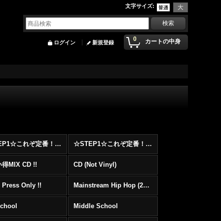
文字サイズ
:
0
カートの中身
ログイン
新規登録
☆STEP1☆これぞ定番！！まずはここから！2000年代Hip HopフロアヒットBest 100 !!!
☆STEP1☆これぞ定番！！まずはここから！2000年代R&BフロアヒットBest 100 !!!
MIX CD !!
CD (Not Vinyl)
 Press Only !!
Mainstream Hip Hop (2000〜)
School
Middle School