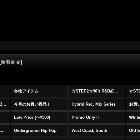
[
新着商品
]
冬物アイテム
☆STEP2☆90's R&B好きに自信を持ってオススメ出来る00's R&B Best 100 !!!
☆☆☆☆☆レア00's R&B Promo Only盤特集！！☆☆☆☆☆
今月のお買い得品！
Hybrid Rec. Mix Series
お買い得
Low Price (〜¥500)
Promo Only !!
White
Mainstream Hip Hop (1990〜1999)
Underground Hip Hop
West Coast, South
Old 