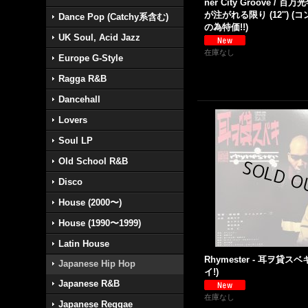
ner City Groove / 
が注がれる限り (12'') 
Dance Pop (Catchy系含む)
の為特価!!)
UK Soul, Acid Jazz
在庫なし
Europe G-Style
Ragga R&B
Dancehall
Lovers
Soul LP
Old School R&B
Disco
House (2000〜)
House (1990〜1999)
Latin House
Rhymester - 耳ヲ貸スベキ 
Japanese Hip Hop
イ!)
Japanese R&B
在庫なし
Japanese Reggae