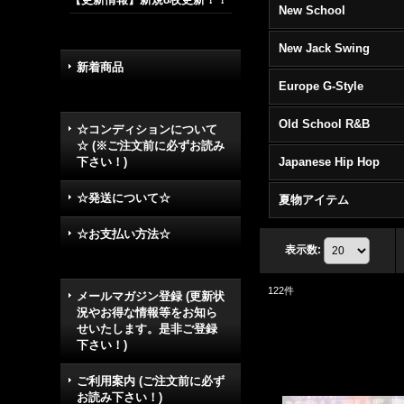
New School
New Jack Swing
新着商品
Europe G-Style
Old School R&B
☆コンディションについて
☆ (※ご注文前に必ずお読み
下さい！)
Japanese Hip Hop
☆発送について☆
夏物アイテム
☆お支払い方法☆
表示数
:
122
件
メールマガジン登録 (更新状
況やお得な情報等をお知ら
せいたします。是非ご登録
下さい！)
ご利用案内 (ご注文前に必ず
お読み下さい！)