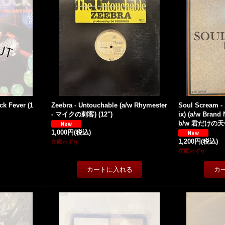
ck Fever (1
Zeebra - Untouchable (a/w Rhymester
Soul Scream -
- マイクの刺客) (12'')
ix) (a/w Brand
b/w 君だけの天使) 
1,000円
(税込)
1,200円
(税込)
在庫わずか
在庫わずか