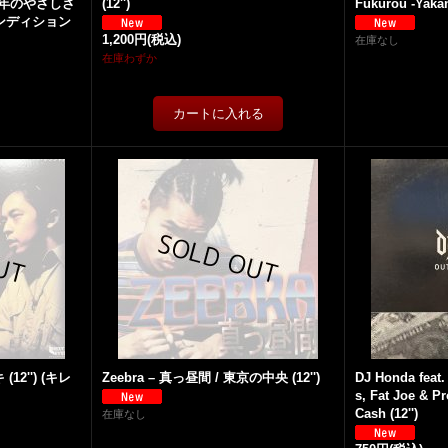
百万光年のやさしさ
(12'')
Fukurou -Yakanh
(コンディション
1,200円
(税込)
在庫なし
在庫わずか
(12'') (キレ
Zeebra – 真っ昼間 / 東京の中央 (12'')
DJ Honda feat. 
s, Fat Joe & P
Cash (12'')
在庫なし