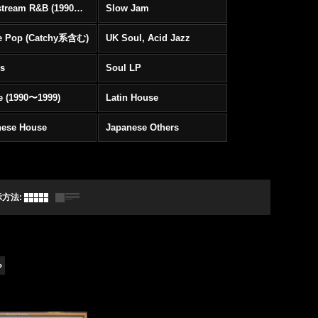
Mainstream R&B (1990〜1999)
Slow Jam
e Pop (Catchy系含む)
UK Soul, Acid Jazz
rs
Soul LP
e (1990〜1999)
Latin House
nese House
Japanese Others
示方法
:
»