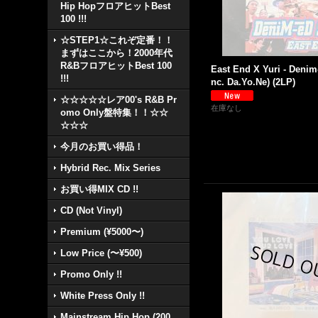
Hip HopフロアヒットBest
100 !!!
☆STEP1☆これぞ定番！！
まずはここから！2000年代
R&BフロアヒットBest 100
East End X Yuri - Denim-
!!!
nc. Da.Yo.Ne) (2LP)
☆☆☆☆☆レア00's R&B Pr
在庫なし
omo Only盤特集！！☆☆
☆☆☆
今月のお買い得品！
Hybrid Rec. Mix Series
お買い得MIX CD !!
CD (Not Vinyl)
Premium (¥5000〜)
Low Price (〜¥500)
Promo Only !!
White Press Only !!
Mainstream Hip Hop (200