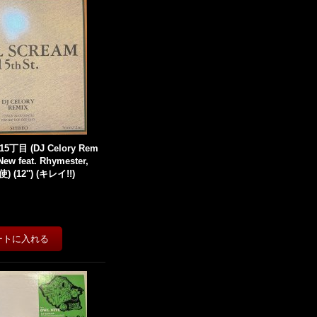
 15丁目 (DJ Celory Rem
 New feat. Rhymester,
(12'') (キレイ!!)