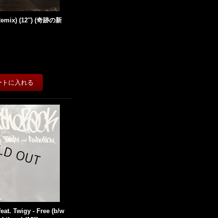
mix) (12'') (奇跡の新
eat. Twigy - Free (b/w