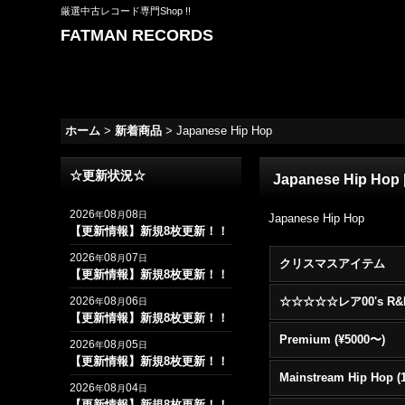
厳選中古レコード専門Shop !!
FATMAN RECORDS
ホーム
>
新着商品
>
Japanese Hip Hop
☆更新状況☆
Japanese Hip Hop
2026
08
08
年
月
日
Japanese Hip Hop
【更新情報】新規8枚更新！！
2026
08
07
年
月
日
クリスマスアイテム
【更新情報】新規8枚更新！！
2026
08
06
年
月
日
【更新情報】新規8枚更新！！
Premium (¥5000〜)
2026
08
05
年
月
日
【更新情報】新規8枚更新！！
2026
08
04
年
月
日
【更新情報】新規8枚更新！！