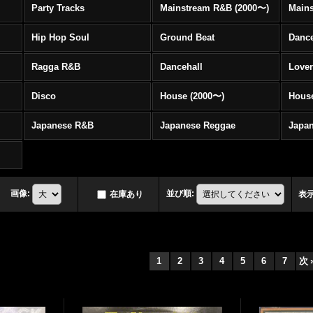
Party Tracks
Mainstream R&B (2000〜)
Hip Hop Soul
Ground Beat
Danc
Ragga R&B
Dancehall
Love
Disco
House (2000〜)
Hous
Japanese R&B
Japanese Reggae
Japa
画像
:
並び順
:
在庫あり
表
1
2
3
4
5
6
7
次