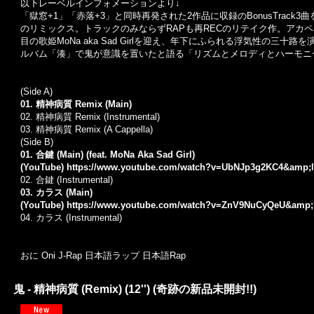
以下レーベルインフォメーションより↓
「獄窓+1」「赤落+3」と同時再発された2作品に収録のBonusTrack3
のリミックス。トラックのみならずRAPも再RECのリテイク作。アカペラ収録も
目の歌姫MoNa aka Sad Girlを迎え、年下にふられる浮気性の
ルバム「湊」で鬼が意識を置いたと語る「リズムとメロディとハーモニ
(Side A)
01. 精神病質 Remix (Main)
02. 精神病質 Remix (Instrumental)
03. 精神病質 Remix (A Cappella)
(Side B)
01. 合鍵 (Main) (feat. MoNa Aka Sad Girl)
(YouTube)
https://www.youtube.com/watch?v=UbNJp3g2KC4&amp;l
02. 合鍵 (Instrumental)
03. カラス (Main)
(YouTube)
https://www.youtube.com/watch?v=ZnV9NuCyQeU&amp;
04. カラス (Instrumental)
おに Oni J-Rap 日本語ラップ 日本語Rap
鬼 - 精神病質 (Remix) (12'') (奇跡の新品未開封!!)