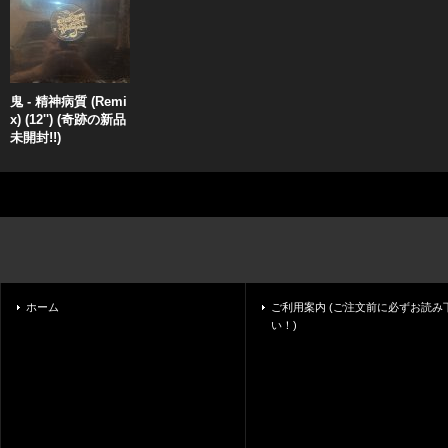
鬼 - 精神病質 (Remi
x) (12'') (奇跡の新品
未開封!!)
ホーム
ご利用案内 (ご注文前に必ずお読み
い！)