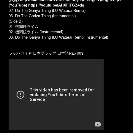
(YouTube)
https://youtu.be/AHXFiFGZ4dg
02. Do The Gariya Thing (DJ Watarai Remix)
03. Do The Gariya Thing (Instrumental)
(Side B)
01. 機関銃ライム
02. 機関銃ライム (Instrumental)
03. Do The Gariya Thing (DJ Watarai Remix Instrumental)
ラッパガリヤ 日本語ラップ 日本語Rap 00's