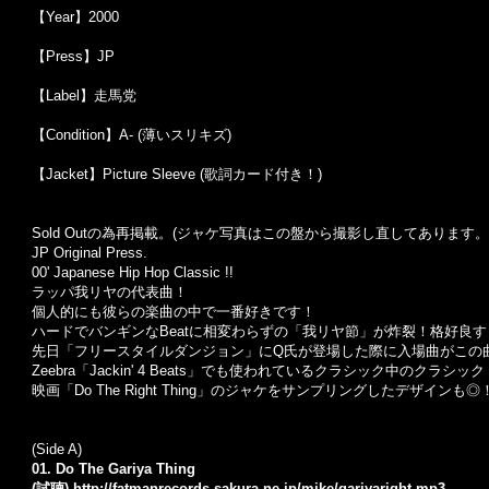
【Year】2000
【Press】JP
【Label】走馬党
【Condition】A- (薄いスリキズ)
【Jacket】Picture Sleeve (歌詞カード付き！)
Sold Outの為再掲載。(ジャケ写真はこの盤から撮影し直してあります。
JP Original Press.
00' Japanese Hip Hop Classic !!
ラッパ我リヤの代表曲！
個人的にも彼らの楽曲の中で一番好きです！
ハードでバンギンなBeatに相変わらずの「我リヤ節」が炸裂！格好良
先日「フリースタイルダンジョン」にQ氏が登場した際に入場曲がこの曲
Zeebra「Jackin' 4 Beats」でも使われているクラシック中のクラシッ
映画「Do The Right Thing」のジャケをサンプリングしたデザインも◎
(Side A)
01. Do The Gariya Thing
(試聴)
http://fatmanrecords.sakura.ne.jp/mike/gariyaright.mp3