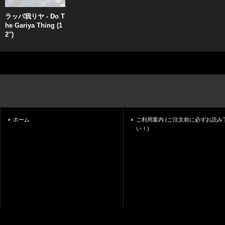
ラッパ我リヤ - Do T
he Gariya Thing (1
2'')
ホーム
ご利用案内 (ご注文前に必ずお読み
い！)