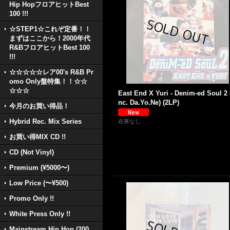
Hip HopフロアヒットBest
100 !!!
☆STEP1☆これぞ定番！！
まずはここから！2000年代
R&BフロアヒットBest 100
!!!
☆☆☆☆☆レア00's R&B Pr
omo Only盤特集！！☆☆
☆☆☆
East End X Yuri - Denim-ed Soul 2 
nc. Da.Yo.Ne) (2LP)
今月のお買い得品！
Hybrid Rec. Mix Series
在庫なし
お買い得MIX CD !!
CD (Not Vinyl)
Premium (¥5000〜)
Low Price (〜¥500)
Promo Only !!
White Press Only !!
Mainstream Hip Hop (200