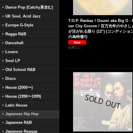
Dance Pop (Catchy系含む)
UK Soul, Acid Jazz
T.O.P. Rankaz / Osumi aka Big O - 
Europe G-Style
ner City Groove / 百万光年のやさし
が注がれる限り (12'') (コンディショ
Ragga R&B
の為特価!!)
Dancehall
在庫なし
Lovers
Soul LP
Old School R&B
Disco
House (2000〜)
House (1990〜1999)
Latin House
Japanese Hip Hop
Japanese R&B
Japanese Reggae