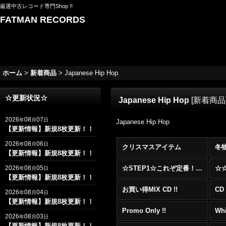
厳選中古レコード専門Shop !!
FATMAN RECORDS
ホーム
>
新着商品
>
Japanese Hip Hop
☆更新状況☆
Japanese Hip Hop
[
新着商品
2026
08
07
年
月
日
Japanese Hip Hop
【更新情報】新規8枚更新！！
2026
08
06
年
月
日
クリスマスアイテム
冬
【更新情報】新規8枚更新！！
2026
08
05
☆STEP1☆これぞ定番！！まずはここから！2000年代R&BフロアヒットBest 100 !!!
年
月
日
【更新情報】新規8枚更新！！
お買い得MIX CD !!
CD 
2026
08
04
年
月
日
【更新情報】新規8枚更新！！
Promo Only !!
Whi
2026
08
03
年
月
日
【更新情報】新規8枚更新！！