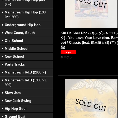
0〜)
Mainstream Hip Hop (199
0〜1999)
Underground Hip Hop
West Coast, South
Kin Da Sher Rock (キンダシャーロ
ク) - You Love Your Love (feat. Ba
Old School
oo) / Classic (feat. 前里慎太郎) (7'') 
品)
Middle School
New School
在庫なし
Party Tracks
Mainstream R&B (2000〜)
Mainstream R&B (1990〜1
999)
Slow Jam
New Jack Swing
Hip Hop Soul
Ground Beat