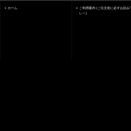
ホーム
ご利用案内 (ご注文前に必ずお読み
い！)