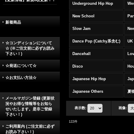
Underground Hip Hop
Wes
New School
Par
新着商品
Slow Jam
New
Dance Pop (Catchy系含む)
UK 
☆コンディションについて
☆ (※ご注文前に必ずお読み
下さい！)
Dancehall
Lov
☆発送について☆
Disco
Hou
☆お支払い方法☆
Japanese Hip Hop
Ja
Japanese Others
夏
メールマガジン登録 (更新状
況やお得な情報等をお知ら
表示数
:
画像
:
せいたします。是非ご登録
下さい！)
122
件
ご利用案内 (ご注文前に必ず
お読み下さい！)