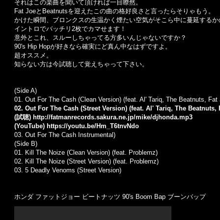
それはこの楽曲を聞いて頂ければ一目瞭然。
Fat JoeとBeatnutsを迎えたこの曲の格好良さと言ったらそりゃもう。
かけた瞬間、ブロンクスの生温かく煙たい空気がそこら中に蔓延するかの様なHard
イントロでバッチリ2枚でカマせます！
意外とこれ、スルーしちゃってる方多いんじゃないですか？
90's Hip Hopが好きなら確実にど真ん中なはずですよ。
超オススメ。
知らない方は今試聴して覚えちゃって下さい。
(Side A)
01. Out For The Cash (Clean Version) (feat. Al' Tariq, The Beatnuts, Fa
02. Out For The Cash (Street Version) (feat. Al' Tariq, The Beatnuts
(試聴)
http://fatmanrecords.sakura.ne.jp/mike/djhonda.mp3
(YouTube)
https://youtu.be/Hm_T6tnvNdo
03. Out For The Cash Instrumental)
(Side B)
01. Kill The Noize (Clean Version) (feat. Problemz)
02. Kill The Noize (Street Version) (feat. Problemz)
03. 5 Deadly Venoms (Street Version)
ホンダ ファットジョー ビートナッツ 90's Boom Bap ブーンバップ