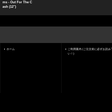
ms - Out For The C
ash (12'')
ホーム
ご利用案内 (ご注文前に必ずお読み
い！)