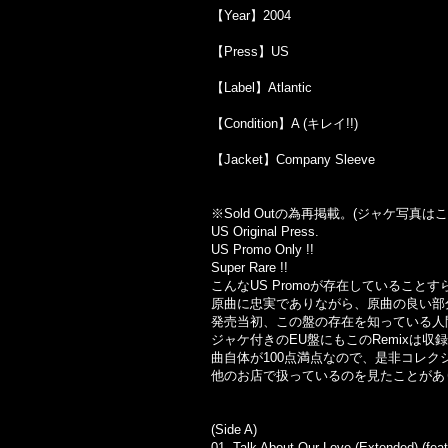
【Year】2004
【Press】US
【Label】Atlantic
【Condition】A (キレイ!!)
【Jacket】Company Sleeve
※Sold Out
の為再掲載。
(
ジャケ写真はこ
US Original Press.
US Promo Only !!
Super Rare !!
こんなUS Promoが存在しているこ
原曲に忠実でありながら、原曲の良い部分
発売当初、この盤の存在を知っている人
ジャケ付きのEU盤にもこのRemixは
曲自体が100点満点なので、是非コレク
他のお店で扱っているのを見たことがあ
(Side A)
01. Talk About Our Love (Extended) (fea