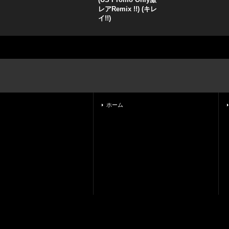
レアRemix !!) (キレ
イ!!)
ホーム