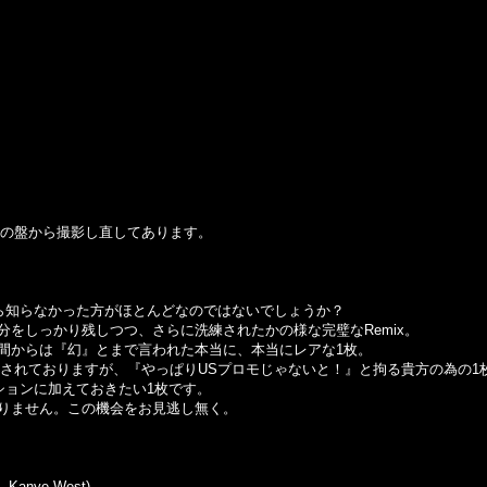
の盤から撮影し直してあります。
とすら知らなかった方がほとんどなのではないでしょうか？
をしっかり残しつつ、さらに洗練されたかの様な完璧なRemix。
間からは『幻』とまで言われた本当に、本当にレアな1枚。
収録されておりますが、『やっぱりUSプロモじゃないと！』と拘る貴方の為の1
ションに加えておきたい1枚です。
りません。この機会をお見逃し無く。
t. Kanye West)