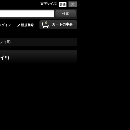
文字サイズ
:
0
カートの中身
ログイン
新規登録
キレイ!!)
イ!!)