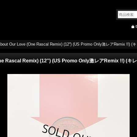
 About Our Love (One Rascal Remix) (12'') (US Promo Only激レアRemix !!) (
One Rascal Remix) (12'') (US Promo Only激レアRemix !!) (キレ