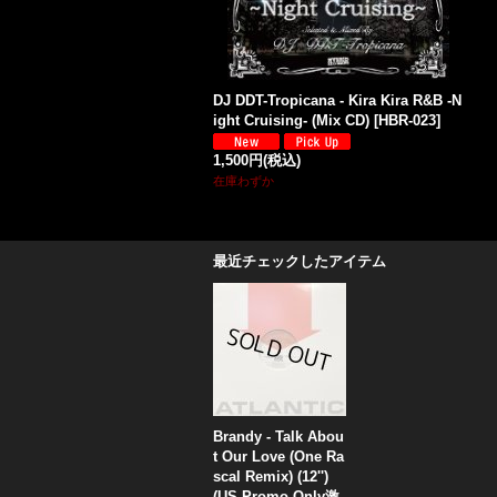
DJ DDT-Tropicana - Kira Kira R&B -N
ight Cruising- (Mix CD)
[
HBR-023
]
1,500円
(税込)
在庫わずか
最近チェックしたアイテム
Brandy - Talk Abou
t Our Love (One Ra
scal Remix) (12'')
(US Promo Only激