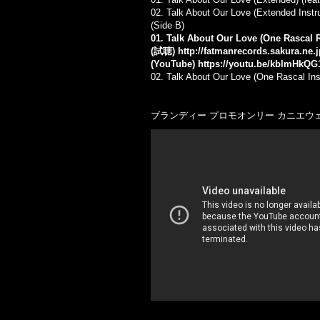
02. Talk About Our Love (Extended Instr
(Side B)
01. Talk About Our Love (One Rascal
(試聴)
http://fatmanrecords.sakura.ne
(YouTube)
https://youtu.be/kblmHkQ
02. Talk About Our Love (One Rascal In
ブランディー プロモオンリー カニエウェス