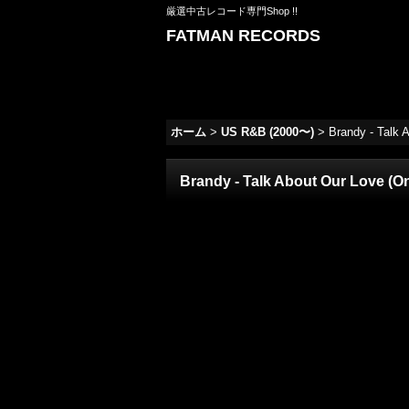
厳選中古レコード専門Shop !!
FATMAN RECORDS
ホーム
>
US R&B (2000〜)
>
Brandy - Talk
Brandy - Talk About Our Love (