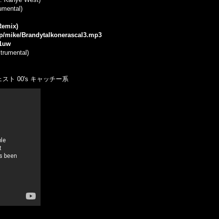
umental)
 Remix)
.jp/mike/Brandytalkonerascal3.mp3
G1uw
strumental)
ト 00's キャッチー系