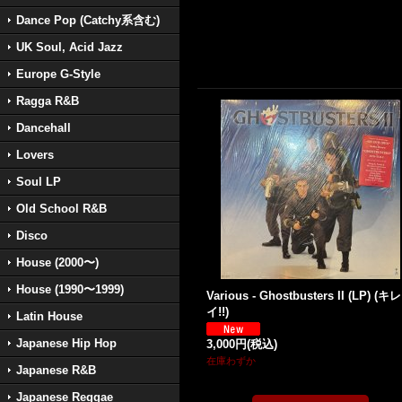
Dance Pop (Catchy系含む)
UK Soul, Acid Jazz
Europe G-Style
Ragga R&B
Dancehall
Lovers
Soul LP
Old School R&B
Disco
House (2000〜)
House (1990〜1999)
Various - Ghostbusters II (LP) (キレ
イ!!)
Latin House
Japanese Hip Hop
3,000円
(税込)
在庫わずか
Japanese R&B
Japanese Reggae