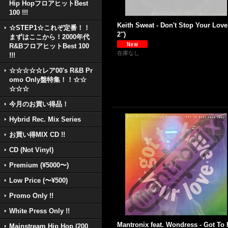
Hip HopフロアヒットBest
100 !!!
Keith Sweat - Don't Stop Your Love
☆STEP1☆これぞ定番！！
2'')
まずはここから！2000年代
R&BフロアヒットBest 100
在庫なし
!!!
☆☆☆☆☆レア00's R&B Pr
omo Only盤特集！！☆☆
☆☆☆
今月のお買い得品！
Hybrid Rec. Mix Series
お買い得MIX CD !!
CD (Not Vinyl)
Premium (¥5000〜)
Low Price (〜¥500)
Promo Only !!
White Press Only !!
Mantronix feat. Wondress - Got To
Mainstream Hip Hop (200