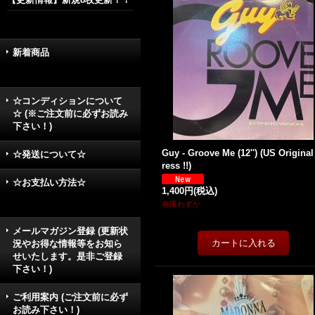
新着商品
☆コンディションについて
☆ (※ご注文前に必ずお読み
下さい！)
Guy - Groove Me (12'') (US Original
☆発送について☆
ress !!)
☆お支払い方法☆
1,400円
(税込)
在庫わずか
メールマガジン登録 (更新状
況やお得な情報等をお知ら
せいたします。是非ご登録
下さい！)
ご利用案内 (ご注文前に必ず
お読み下さい！)