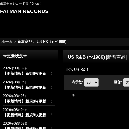
厳選中古レコード専門Shop !!
FATMAN RECORDS
ホーム
>
新着商品
>
US R&B (〜1989)
☆更新状況☆
US R&B (〜1989)
[
新着商品
]
2026
08
07
年
月
日
80's US R&B !!
【更新情報】新規8枚更新！！
2026
08
06
表示数
:
画像
:
年
月
日
【更新情報】新規8枚更新！！
175
件
2026
08
05
年
月
日
【更新情報】新規8枚更新！！
2026
08
04
年
月
日
【更新情報】新規8枚更新！！
2026
08
03
年
月
日
【更新情報】新規8枚更新！！