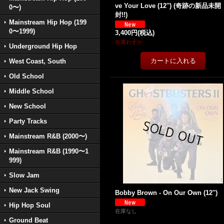
ve Your Love (12'') (奇跡の新品未開
0〜)
封!!)
Mainstream Hip Hop (199
0〜1999)
3,400円
(税込)
在庫わずか
Underground Hip Hop
West Coast, South
Old School
Middle School
New School
Party Tracks
Mainstream R&B (2000〜)
Mainstream R&B (1990〜1
999)
Slow Jam
New Jack Swing
Bobby Brown - On Our Own (12'')
Hip Hop Soul
在庫なし
Ground Beat