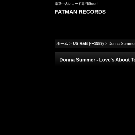
厳選中古レコード専門Shop !!
FATMAN RECORDS
ホーム
>
US R&B (〜1989)
>
Donna Summer 
Donna Summer - Love's About T