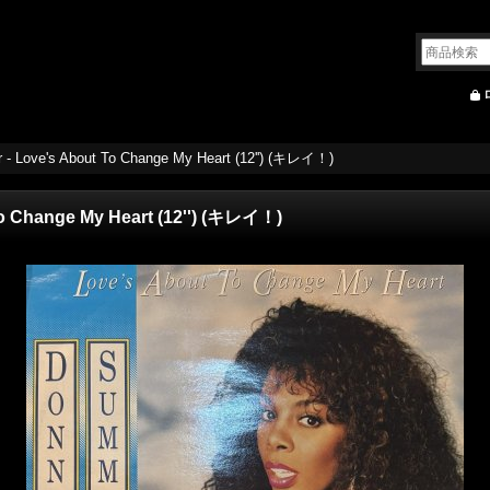
- Love's About To Change My Heart (12'') (キレイ！)
o Change My Heart (12'') (キレイ！)