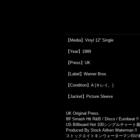
【Media】Vinyl 12'' Single
【Year】1989
【Press】UK
【Label】Warner Bros.
【Condition】A (キレイ。)
【Jacket】Picture Sleeve
UK Original Press.
89' Smash Hit R&B / Disco / Eurobeat !!
US Billboard Hot 100シングルチャー
Produced By Stock Aitken Waterman !!
ストックエイトキンウォーターマン印の