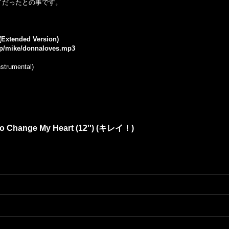
レイだったとの事です。
(Extended Version)
.jp/mike/donnaloves.mp3
strumental)
o Change My Heart (12'') (キレイ！)