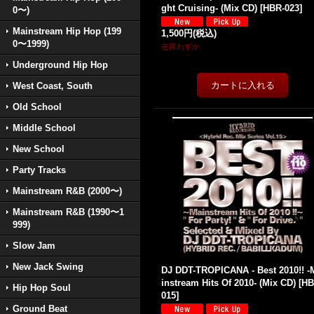
ght Cruising- (Mix CD)
[
HBR-023
]
0〜)
Mainstream Hip Hop (199
1,500円
(税込)
0〜1999)
在庫わずか
Underground Hip Hop
West Coast, South
Old School
Middle School
New School
Party Tracks
Mainstream R&B (2000〜)
Mainstream R&B (1990〜1
999)
Slow Jam
New Jack Swing
DJ DDT-TROPICANA - Best 2010!! -
instream Hits Of 2010- (Mix CD)
[
HB
Hip Hop Soul
015
]
Ground Beat