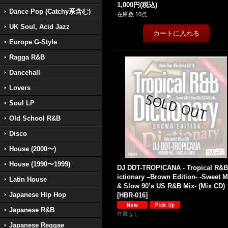
1,000円
(税込)
Dance Pop (Catchy系含む)
在庫数 10点
UK Soul, Acid Jazz
Europe G-Style
Ragga R&B
Dancehall
Lovers
Soul LP
Old School R&B
Disco
House (2000〜)
House (1990〜1999)
DJ DDT-TROPICANA - Tropical R&B
ictionary –Brown Edition- -Sweet M
Latin House
& Slow 90’s US R&B Mix- (Mix CD)
Japanese Hip Hop
[
HBR-016
]
Japanese R&B
在庫なし
Japanese Reggae