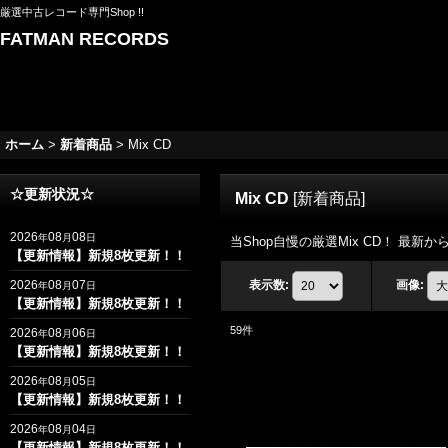
厳選中古レコード専門Shop !!
FATMAN RECORDS
ホーム
>
新着商品
>
Mix CD
☆更新状況☆
Mix CD
[
新着商品
]
2026
08
08
年
月
日
当Shop自慢の厳選Mix CD！ 最新から
【更新情報】新規8枚更新！！
2026
08
07
表示数
:
画像
:
年
月
日
【更新情報】新規8枚更新！！
59
件
2026
08
06
年
月
日
【更新情報】新規8枚更新！！
2026
08
05
年
月
日
【更新情報】新規8枚更新！！
2026
08
04
年
月
日
【更新情報】新規8枚更新！！