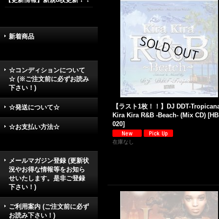
新着商品
☆コンディションについて
☆ (※ご注文前に必ずお読み
下さい！)
【ラスト1枚！！】DJ DDT-Tropicana
☆発送について☆
Kira Kira R&B -Beach- (Mix CD)
[
HB
020
]
☆お支払い方法☆
在庫なし
メールマガジン登録 (更新状
況やお得な情報等をお知ら
せいたします。是非ご登録
下さい！)
ご利用案内 (ご注文前に必ず
お読み下さい！)