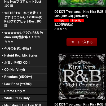
Hip HopフロアヒットBest
100 !!!
DJ DDT-Tropicana - Kira Kira R&B 
☆STEP1☆これぞ定番！！
lax- (Mix CD)
[
HBR-045
]
まずはここから！2000年代
R&BフロアヒットBest 100
1,100円
(税込)
!!!
在庫数 4点
☆☆☆☆☆レア00's R&B Pr
omo Only盤特集！！☆☆
☆☆☆
今月のお買い得品！
Hybrid Rec. Mix Series
お買い得MIX CD !!
CD (Not Vinyl)
Premium (¥5000〜)
Low Price (〜¥500)
Promo Only !!
White Press Only !!
DJ DDT-Tropicana - Kira Kira R&B -
Mainstream Hip Hop (200