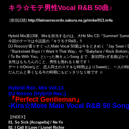
キラ☆モテ男性Vocal R&B 50曲♪
(冒頭試聴)
http://fatmanrecords.sakura.ne.jp/mike/013.m4a
Hybrid Mix第13弾、Mixを担当するのは、大Hit Mix CD『Summer! Summer
今回のテーマは今話題の『キラモテR&B』!!
DJ Rossoが選りすぐったMale Vocal 50選は今をときめく『Jay Sean 
『Backstreet Boys / I Want It That Way』や『Babyface / Rock
/ To Be With You』といった胸キュンSong まで、新旧問わず名曲ばか
女性はもちろんのこと、男性も惚れる１枚です！
デートやDriveなど、恋人同士のステキな時間はよりSweetに、一人
だんだんと寒くなる今の時期にもピッタリな１枚です ☆
Hybrid Rec. Mix Vol.13
DJ Rosso (Hybrid Rec.)
『
Perfect Gentleman
』
-
Kira☆Mote Male Vocal R&B 50 Song
【INDEX】
01. So Sick (Accapella) / Ne-Yo
02. I Call It Love / Lionel Richie