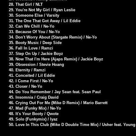
28. That Girl / NLT
29. You're Not My Girl / Ryan Leslie
30. Someone Else / Varsity
31. The One That Got Away / Lil Eddie
32. Can We Chill / Ne-Yo
33. Because Of You / Ne-Yo
34. Don't Worry About (Stargate Remix) / Ne-Yo
35. Booty Music / Deep Side
36. Fall In Love / Ramzi
37. Step On Up / Jackie Boyz
38. Now That I'm Here (Ajaps Remix) / Jackie Boyz
39. Obsession / Stevie Hoang
40. Eternity / Ramzi
41. Conceited / Lil Eddie
42. I Come First / Ne-Yo
43. Closer / Ne-Yo
44. Do You Remember / Jay Sean feat. Sean Paul
45. Insomnia / Craig David
46. Crying Out For Me (Mike D Remix) / Mario Barrett
47. Mad (Funky Mix) / Ne-Yo
48. It's Your Booty / Qwote
49. Solo (Funkymix) / Iyaz
50. Love In This Club (Mike D Double Time Mix) / Usher feat. Young