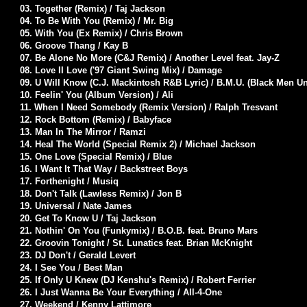
03. Together (Remix) / Taj Jackson
04. To Be With You (Remix) / Mr. Big
05. With You (Ex Remix) / Chris Brown
06. Groove Thang / Kay B
07. Be Alone No More (C&J Remix) / Another Level feat. Jay-Z
08. Love II Love ('97 Giant Swing Mix) / Damage
09. U Will Know (C.J. Mackintosh R&B Lyric) / B.M.U. (Black Men Un
10. Feelin' You (Album Version) / Ali
11. When I Need Somebody (Remix Version) / Ralph Tresvant
12. Rock Bottom (Remix) / Babyface
13. Man In The Mirror / Ramzi
14. Heal The World (Special Remix 2) / Michael Jackson
15. One Love (Special Remix) / Blue
16. I Want It That Way / Backstreet Boys
17. Forthenight / Musiq
18. Don't Talk (Lawless Remix) / Jon B
19. Universal / Nate James
20. Get To Know U / Taj Jackson
21. Nothin' On You (Funkymix) / B.O.B. feat. Bruno Mars
22. Groovin Tonight / St. Lunatics feat. Brian McKnight
23. DJ Don't / Gerald Levert
24. I See You / Best Man
25. If Only U Knew (DJ Kenshu's Remix) / Robert Ferrier
26. I Just Wanna Be Your Everything / All-4-One
27. Weekend / Kenny Lattimore