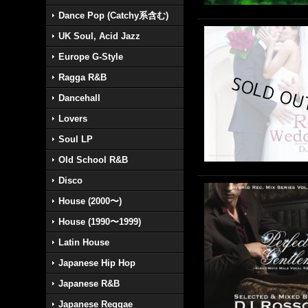
Dance Pop (Catchy系含む)
UK Soul, Acid Jazz
Europe G-Style
Ragga R&B
Dancehall
Lovers
Soul LP
Old School R&B
Disco
House (2000〜)
House (1990〜1999)
Latin House
Japanese Hip Hop
Japanese R&B
Japanese Reggae