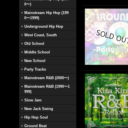
0〜)
Mainstream Hip Hop (199
0〜1999)
Underground Hip Hop
West Coast, South
Old School
Middle School
New School
Party Tracks
Mainstream R&B (2000〜)
Mainstream R&B (1990〜1
999)
Slow Jam
New Jack Swing
Hip Hop Soul
Ground Beat