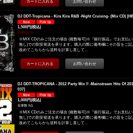
DJ DDT-Tropicana - Kira Kira R&B -Night Cruising- (Mix CD)
[
HB
1,500円
(税込)
在庫わずか
※MIX CDのみご注文の場合 (複数毎可)※『銀行振込』でお支払
無し)での割安発送を承ります。購入の際に備考欄にその旨をご記
改めてこちらから送料を計算し直して…
DJ DDT-TROPICANA - 2012 Party Mix !! -Mainstream Hits Of 201
037
]
1,000円
(税込)
在庫数 9点
※MIX CDのみご注文の場合 (複数毎可)※『銀行振込』でお支払
無し)での割安発送を承ります。購入の際に備考欄にその旨をご記
改めてこちらから送料を計算し直して…