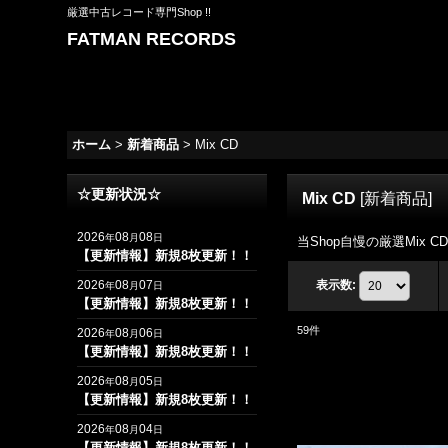
厳選中古レコード専門Shop !!
FATMAN RECORDS
ホーム
>
新着商品
>
Mix CD
☆更新状況☆
Mix CD
[
新着商品
]
2026
08
08
年
月
日
当Shop自慢の厳選Mix C
【更新情報】新規8枚更新！！
2026
08
07
表示数
:
年
月
日
【更新情報】新規8枚更新！！
59
件
2026
08
06
年
月
日
【更新情報】新規8枚更新！！
2026
08
05
年
月
日
【更新情報】新規8枚更新！！
2026
08
04
年
月
日
【更新情報】新規8枚更新！！