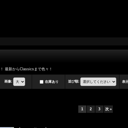
D！ 最新からClassicsまで色々！
画像
:
並び順
:
在庫あり
表
1
2
3
次
»