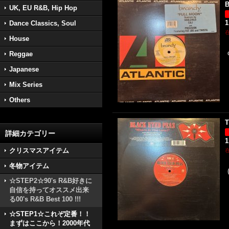
B
UK, EU R&B, Hip Hop
1
Dance Classics, Soul
House
Reggae
Japanese
Mix Series
Others
T
詳細カテゴリー
1
クリスマスアイテム
冬物アイテム
☆STEP2☆90's R&B好きに
自信を持ってオススメ出来
る00's R&B Best 100 !!!
☆STEP1☆これぞ定番！！
まずはここから！2000年代