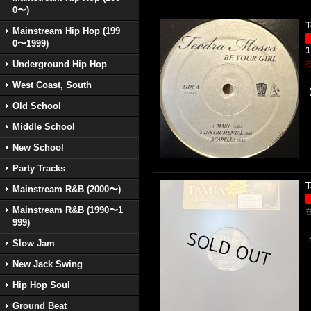
0〜)
T
Mainstream Hip Hop (199
0〜1999)
1
Underground Hip Hop
West Coast, South
Old School
Middle School
New School
Party Tracks
T
Mainstream R&B (2000〜)
Mainstream R&B (1990〜1
999)
Slow Jam
New Jack Swing
Hip Hop Soul
Ground Beat