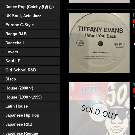
Dance Pop (Catchy系含む)
T
UK Soul, Acid Jazz
Europe G-Style
1
Ragga R&B
Dancehall
Lovers
Soul LP
Old School R&B
Disco
J
House (2000〜)
House (1990〜1999)
Latin House
Japanese Hip Hop
Japanese R&B
Japanese Reggae