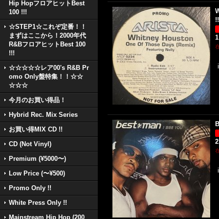
Hip HopフロアヒットBest
W
100 !!!
!!
☆STEP1☆これぞ定番！！
まずはここから！2000年代
1
R&BフロアヒットBest 100
!!!
☆☆☆☆☆レア00's R&B Pr
omo Only盤特集！！☆☆
☆☆☆
今月のお買い得品！
Hybrid Rec. Mix Series
B
お買い得MIX CD !!
2
CD (Not Vinyl)
Premium (¥5000〜)
Low Price (〜¥500)
Promo Only !!
White Press Only !!
Mainstream Hip Hop (200