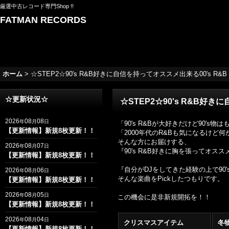
厳選中古レコード専門Shop !!
FATMAN RECORDS
ホーム
>
☆STEP2☆90's R&B好きに自信を持ってオススメ出来る00's R&B Best
☆更新状況☆
☆STEP2☆90's R&B好きに自
2026
08
08
年
月
日
「90's R&Bが大好きだけど90's
【更新情報】新規8枚更新！！
「2000年代のR&Bも気になるけど
そんな方にお届けする、
2026
08
07
年
月
日
『90's R&B好きに胸を張ってオスス
【更新情報】新規8枚更新！！
『自分がDJをしてきた経験の上で90
2026
08
06
年
月
日
そんな楽曲をPickしたつもりです。
【更新情報】新規8枚更新！！
2026
08
05
年
月
日
この機会に是非新規開拓を！！
【更新情報】新規8枚更新！！
2026
08
04
年
月
日
クリスマスアイテム
冬
【更新情報】新規8枚更新！！