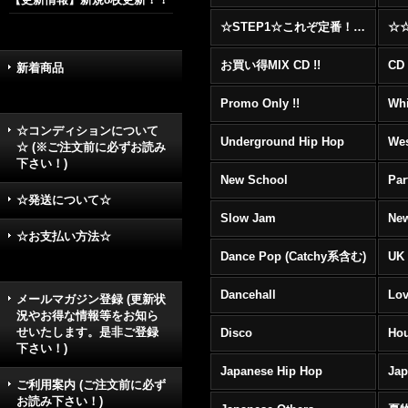
☆STEP1☆これぞ定番！！まずはここから！2000年代R&BフロアヒットBest 100 !!!
お買い得MIX CD !!
CD 
新着商品
Promo Only !!
Whi
☆コンディションについて
Underground Hip Hop
Wes
☆ (※ご注文前に必ずお読み
下さい！)
New School
Par
☆発送について☆
Slow Jam
New
☆お支払い方法☆
Dance Pop (Catchy系含む)
UK 
Dancehall
Lov
メールマガジン登録 (更新状
況やお得な情報等をお知ら
せいたします。是非ご登録
Disco
Hou
下さい！)
Japanese Hip Hop
Ja
ご利用案内 (ご注文前に必ず
お読み下さい！)