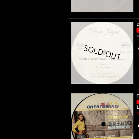
D
C
1