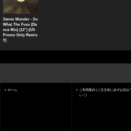
Stevie Wonder - So
What The Fuss (Da
nce Mix) (12'') (US
Promo Only Remix
!!)
ホーム
ご利用案内 (ご注文前に必ずお読み
い！)