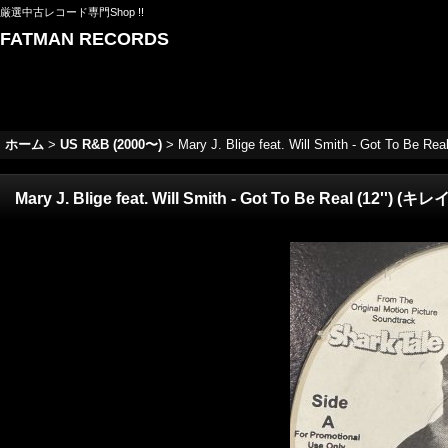
厳選中古レコード専門Shop !!
FATMAN RECORDS
ホーム
>
US R&B (2000〜)
>
Mary J. Blige feat. Will Smith - Got To Be Rea
Mary J. Blige feat. Will Smith - Got To Be Real (12'') (キレイ