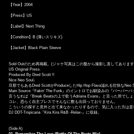
【Year】2004
【Press】US
【Label】Next Thing
【Condition】B (薄いスリキズ)
【Jacket】Black Plain Sleeve
Sold Outのため再掲載。(ジャケ写真はこの盤から撮影し直してあります
US Original Press.
Produced By Dred Scott !!
Nice Neo Soul♩
旦那でもあるDred ScottがProduceしたHip Hop Flava溢れる壮快なNeo So
Main Source『Fakin' The Funk』のイントロでお馴染みの『
言うなれば『Break Beatsの上で歌うAdriana Evans』と言った所でし
コレ、恐らく自主プレスでそんなに数も出回っておりません。
こういうの探すと意外と出て来なかったりするので、気に入った方は是非
DJ DDT-Tropicana『Kira Kira R&B -Relax-』に収録。
(Side A)
01. Remember The Love (Battle Of The Beats Mix)