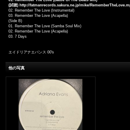
(試聴)
http://fatmanrecords.sakura.ne.jp/mike/RememberTheLove.m
02. Remember The Love (Instrumental)
03. Remember The Love (Acapella)
(Side B)
01. Remember The Love (Samba Soul Mix)
02. Remember The Love (Acapella)
03. 7 Days
エイドリアナエバンス 00's
他の写真